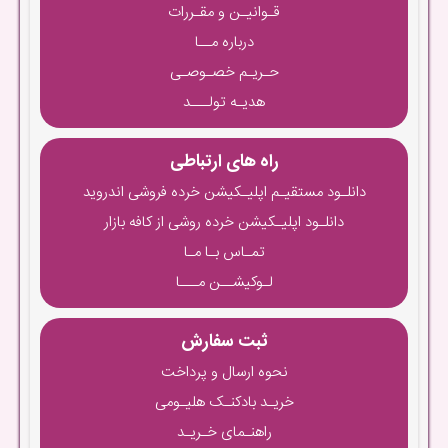
قـوانیـن و مقـررات
درباره مــا
حـریـم خصـوصـی
هدیـه تولـــد
راه های ارتباطی
دانلـود مستقیـم اپلیـکیشن خرده فروشی اندروید
دانلـود اپلیـکیشن خرده روشی از کافه بازار
تمـاس بـا مـا
لـوکیشــن مـــا
ثبت سفارش
نحوه ارسال و پرداخت
خریـد بادکنـک هلیـومی
راهنـمای خـریـد