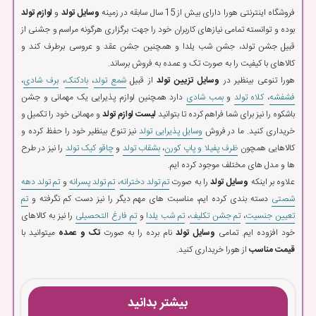
فروشگاه اینترنتی هورا دارای بیش از 15 سال سابقه در زمینه
وسایل تولد
و
لوازم تولد
بوده و توانسته تمامی نیازهای کاربران خود را جهت برگزاری هرگونه مراسم و جشنی از
قبیل جشن تولد، جشن شب یلدا و همچنین جشن عقد و عروسی برطرف کند و
کالاهای با کیفیت را به صورت تک و عمده به فروش برساند.
هورا تنوعی بینظیر در
وسایل تزیین تولد
از قبیل
شمع تولد
،
بادکنک
،
برف شادی
،
فشفشه
،
کلاه تولد
و
بمب شادی
دارد همچنین لوازم پذیرایی یک مهمانی و جشن
باشکوه را نیز برای شما فراهم کرده تا بتوانید
لیست لوازم تولد
و مهمانی خود را تکمیل و
خریداری کنید. ما در فروش
وسایل پذیرایی تولد
نیز تنوع بینظیر خود را حفظ کرده و
کالاهایی همچون
ظرف پفیلا و پاپ کورن
،
بشقاب تولد
و
چاقو کیک تولد
را نیز در طرح
ها و مدل های مختلف موجود کرده ایم.
علاوه بر اینکه
وسایل تولد
را به صورت
تم تولد دخترانه
،
تم تولد پسرانه
و
تم تولد دهه
شصتی
دسته بندی کرده ایم، مناسبت های مهم دیگر را نیز دست کم نگرفته و
تم
تعیین جنسیت
،
تم جشن تکلیف
،
تم شب یلدا
و
تم فارغ التحصیلی
را نیز به کالاهای
خود افزوده ایم. تمامی
وسایل تولد
نام برده را به صورت
تک و عمده
میتوانید با
قیمت مناسب
از هورا خریداری کنید.
بیشتر بدانید