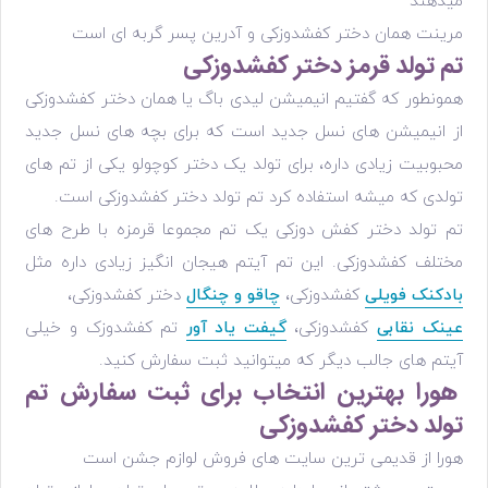
میدهند
مرینت همان دختر کفشدوزکی و آدرین پسر گربه ای است
تم تولد قرمز دختر کفشدوزکی
همونطور که گفتیم انیمیشن لیدی باگ یا همان دختر کفشدوزکی
از انیمیشن های نسل جدید است که برای بچه های نسل جدید
محبوبیت زیادی داره، برای تولد یک دختر کوچولو یکی از تم های
تولدی که میشه استفاده کرد تم تولد دختر کفشدوزکی است.
تم تولد دختر کفش دوزکی یک تم مجموعا قرمزه با طرح های
مختلف کفشدوزکی. این تم آیتم هیجان انگیز زیادی داره مثل
بادکنک فویلی
کفشدوزکی،
چاقو و چنگال
دختر کفشدوزکی،
عینک نقابی
کفشدوزکی،
گیفت یاد آور
تم کفشدوزک و خیلی
آیتم های جالب دیگر که میتوانید ثبت سفارش کنید.
هورا بهترین انتخاب برای ثبت سفارش تم
تولد دختر کفشدوزکی
هورا از قدیمی ترین سایت های فروش لوازم جشن است