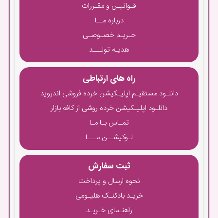
قـوانیـن و مقـررات
درباره مــا
حـریـم خصـوصـی
هدیـه تولـــد
راه های ارتباطی
دانلـود مستقیـم اپلیـکیشن خرده فروشی اندروید
دانلـود اپلیـکیشن خرده روشی از کافه بازار
تمـاس بـا مـا
لـوکیشــن مـــا
ثبت سفارش
نحوه ارسال و پرداخت
خریـد بادکنـک هلیـومی
راهنـمای خـریـد