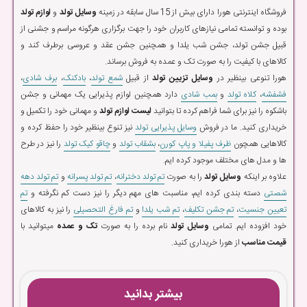
فروشگاه اینترنتی هورا دارای بیش از 15 سال سابقه در زمینه
وسایل تولد
و
لوازم تولد
بوده و توانسته تمامی نیازهای کاربران خود را جهت برگزاری هرگونه مراسم و جشنی از
قبیل جشن تولد، جشن شب یلدا و همچنین جشن عقد و عروسی برطرف کند و
کالاهای با کیفیت را به صورت تک و عمده به فروش برساند.
هورا تنوعی بینظیر در
وسایل تزیین تولد
از قبیل
شمع تولد
،
بادکنک
،
برف شادی
،
فشفشه
،
کلاه تولد
و
بمب شادی
دارد همچنین لوازم پذیرایی یک مهمانی و جشن
باشکوه را نیز برای شما فراهم کرده تا بتوانید
لیست لوازم تولد
و مهمانی خود را تکمیل و
خریداری کنید. ما در فروش
وسایل پذیرایی تولد
نیز تنوع بینظیر خود را حفظ کرده و
کالاهایی همچون
ظرف پفیلا و پاپ کورن
،
بشقاب تولد
و
چاقو کیک تولد
را نیز در طرح
ها و مدل های مختلف موجود کرده ایم.
علاوه بر اینکه
وسایل تولد
را به صورت
تم تولد دخترانه
،
تم تولد پسرانه
و
تم تولد دهه
شصتی
دسته بندی کرده ایم، مناسبت های مهم دیگر را نیز دست کم نگرفته و
تم
تعیین جنسیت
،
تم جشن تکلیف
،
تم شب یلدا
و
تم فارغ التحصیلی
را نیز به کالاهای
خود افزوده ایم. تمامی
وسایل تولد
نام برده را به صورت
تک و عمده
میتوانید با
قیمت مناسب
از هورا خریداری کنید.
بیشتر بدانید