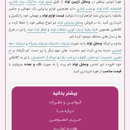
هورا تنوعی بینظیر در
وسایل تزیین تولد
از قبیل
شمع تولد
،
بادکنک
،
برف شادی
،
فشفشه
،
کلاه تولد
و
بمب شادی
دارد همچنین لوازم پذیرایی یک مهمانی و جشن
باشکوه را نیز برای شما فراهم کرده تا بتوانید
لیست لوازم تولد
و مهمانی خود را تکمیل و
خریداری کنید. ما در فروش
وسایل پذیرایی تولد
نیز تنوع بینظیر خود را حفظ کرده و
کالاهایی همچون
ظرف پفیلا و پاپ کورن
،
بشقاب تولد
و
چاقو کیک تولد
را نیز در طرح
ها و مدل های مختلف موجود کرده ایم.
علاوه بر اینکه
وسایل تولد
را به صورت
تم تولد دخترانه
،
تم تولد پسرانه
و
تم تولد دهه
شصتی
دسته بندی کرده ایم، مناسبت های مهم دیگر را نیز دست کم نگرفته و
تم
تعیین جنسیت
،
تم جشن تکلیف
،
تم شب یلدا
و
تم فارغ التحصیلی
را نیز به کالاهای
خود افزوده ایم. تمامی
وسایل تولد
نام برده را به صورت
تک و عمده
میتوانید با
قیمت مناسب
از هورا خریداری کنید.
بیشتر بدانید
قـوانیـن و مقـررات
درباره مــا
حـریـم خصـوصـی
هدیـه تولـــد