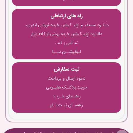
راه های ارتباطی
دانلـود مستقیـم اپلیـکیشن خرده فروشی اندروید
دانلـود اپلیـکیشن خرده روشی از کافه بازار
تمـاس بـا مـا
لـوکیشــن مـــا
ثبت سفارش
نحوه ارسال و پرداخت
خریـد بادکنـک هلیـومی
راهنـمای خـریـد
راهنمـای ثبـت نـام