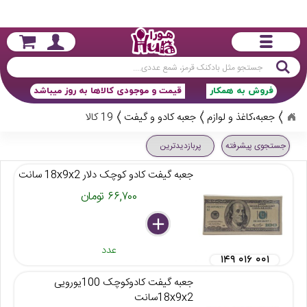
جستجو
فروش به همکار
قیمت و موجودی کالاها به روز میباشد
جعبه،کاغذ و لوازم
جعبه کادو و گیفت
19 کالا
جستجوی پیشرفته
پربازدیدترین
جعبه گیفت کادو کوچک دلار 18x9x2 سانت
۶۶,۷۰۰ تومان
delete
remove
add
عدد
۱۴۹ ۰۱۶ ۰۰۱
جعبه گیفت کادوکوچک 100یورویی
18x9x2سانت