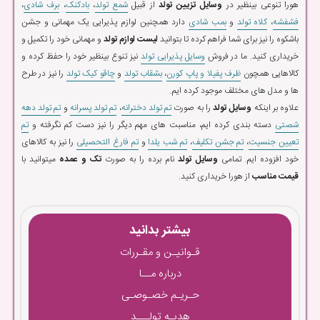
هورا تنوعی بینظیر در
وسایل تزیین تولد
از قبیل
شمع تولد
،
بادکنک
،
برف شادی
،
فشفشه
،
کلاه تولد
و
بمب شادی
دارد همچنین لوازم پذیرایی یک مهمانی و جشن
باشکوه را نیز برای شما فراهم کرده تا بتوانید
لیست لوازم تولد
و مهمانی خود را تکمیل و
خریداری کنید. ما در فروش
وسایل پذیرایی تولد
نیز تنوع بینظیر خود را حفظ کرده و
کالاهایی همچون
ظرف پفیلا و پاپ کورن
،
بشقاب تولد
و
چاقو کیک تولد
را نیز در طرح
ها و مدل های مختلف موجود کرده ایم.
علاوه بر اینکه
وسایل تولد
را به صورت
تم تولد دخترانه
،
تم تولد پسرانه
و
تم تولد دهه
شصتی
دسته بندی کرده ایم، مناسبت های مهم دیگر را نیز دست کم نگرفته و
تم
تعیین جنسیت
،
تم جشن تکلیف
،
تم شب یلدا
و
تم فارغ التحصیلی
را نیز به کالاهای
خود افزوده ایم. تمامی
وسایل تولد
نام برده را به صورت
تک و عمده
میتوانید با
قیمت مناسب
از هورا خریداری کنید.
بیشتر بدانید
قـوانیـن و مقـررات
درباره مــا
حـریـم خصـوصـی
هدیـه تولـــد