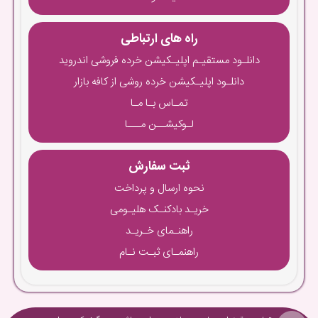
راه های ارتباطی
دانلـود مستقیـم اپلیـکیشن خرده فروشی اندروید
دانلـود اپلیـکیشن خرده روشی از کافه بازار
تمـاس بـا مـا
لـوکیشــن مـــا
ثبت سفارش
نحوه ارسال و پرداخت
خریـد بادکنـک هلیـومی
راهنـمای خـریـد
راهنمـای ثبـت نـام