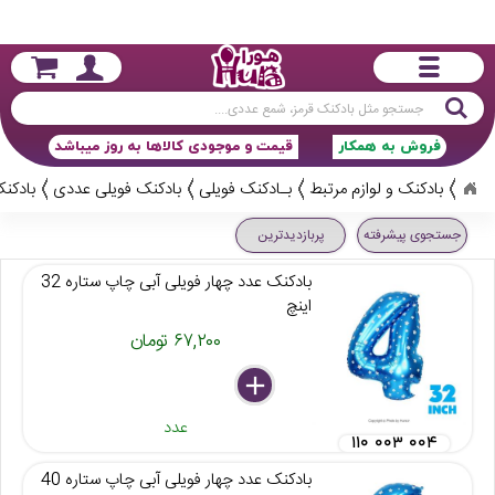
جستجو
فروش به همکار
قیمت و موجودی کالاها به روز میباشد
بادکنک و لوازم مرتبط
بـادکنک فویلی
بادکنک فویلی عددی
بادکنک
جستجوی پیشرفته
پربازدیدترین
بادکنک عدد چهار فویلی آبی چاپ ستاره 32
اینچ
۶۷,۲۰۰ تومان
delete
remove
add
عدد
۱۱۰ ۰۰۳ ۰۰۴
بادکنک عدد چهار فویلی آبی چاپ ستاره 40