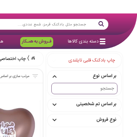
دسته بندی کالاها
فـروش به همـکار
هد
چاپ اختصاصی
چاپ بادکنک قلبی تایلندی
بر اساس نوع
بر اساس تم شخصیتی
نوع فروش