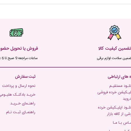
تضمین کیفیت کالا
فروش یا تحویل حضو
ضمین سلامت لوازم برقی
ساعات مراجعه 9 صبح تا 6 عصر
ه های ارتباطی
ثبت سفارش
نلـود مستقیـم
نحوه ارسال و پرداخت
لیـکیشن خرده فروشی
خریـد بادکنـک هلیـومی
دروید
راهنـمای خـریـد
نلـود اپلیـکیشن خرده
راهنمـای ثبـت نـام
شی از کافه بازار
ـاس بـا مـا