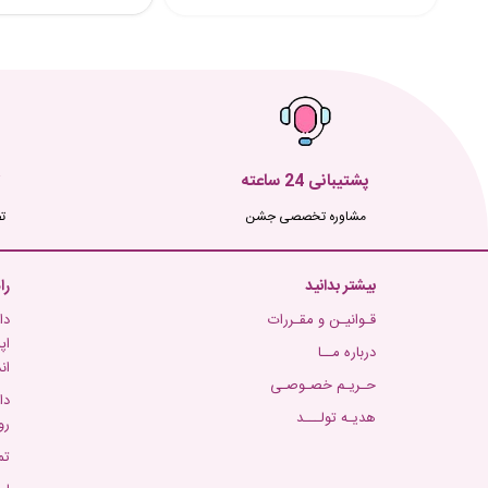
پشتیبانی 24 ساعته
مشاوره تخصصی جشن
ت
بیشتر بدانید
را
قـوانیـن و مقـررات
دا
اپ
درباره مــا
ان
حـریـم خصـوصـی
دا
هدیـه تولـــد
رو
تم