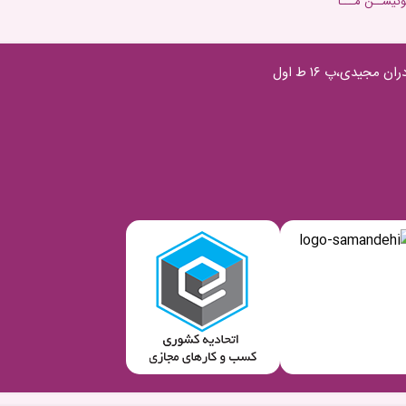
وکیشــن مـــا