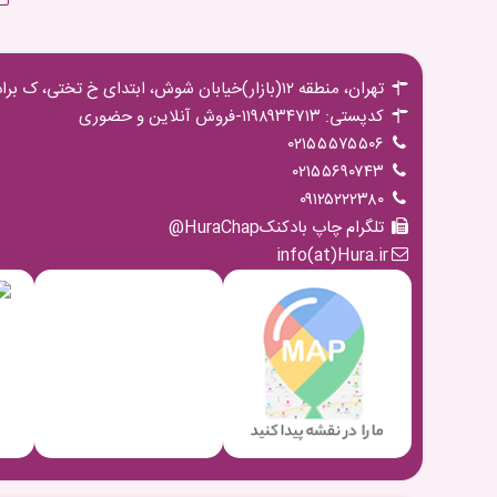
لـ
تهران، منطقه ۱۲(بازار)خیابان شوش، ابتدای خ تختی، ک برادران مجیدی،پ ۱۶ ط اول
کدپستی: ۱۱۹۸۹۳۴۷۱۳-فروش آنلاین و حضوری
۰۲۱۵۵۵۷۵۵۰۶
۰۲۱۵۵۶۹۰۷۴۳
۰۹۱۲۵۲۲۲۳۸۰
تلگرام چاپ بادکنکHuraChap@
info(at)Hura.ir