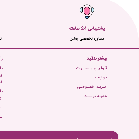
پشتیبانی 24 ساعته
مشاوره تخصصی جشن
ت
بیشتر بدانید
را
قـوانیـن و مقـررات
دا
اپ
درباره مــا
ان
حـریـم خصـوصـی
دا
هدیـه تولـــد
رو
تم
لـ