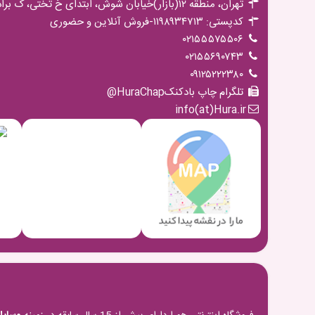
تهران، منطقه ۱۲(بازار)خیابان شوش، ابتدای خ تختی، ک برادران مجیدی،پ ۱۶ ط اول
کدپستی: ۱۱۹۸۹۳۴۷۱۳-فروش آنلاین و حضوری
۰۲۱۵۵۵۷۵۵۰۶
۰۲۱۵۵۶۹۰۷۴۳
۰۹۱۲۵۲۲۲۳۸۰
تلگرام چاپ بادکنکHuraChap@
info(at)Hura.ir