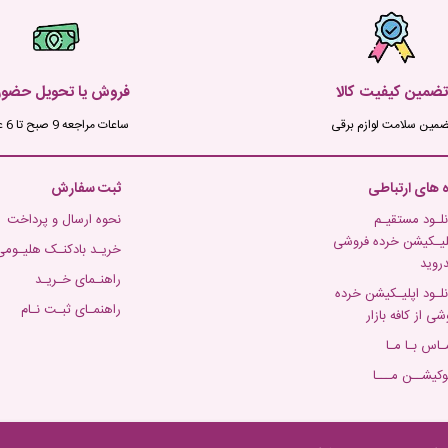
تضمین کیفیت کالا
فروش یا تحویل حضو
ضمین سلامت لوازم برقی
ساعات مراجعه 9 صبح تا 6 عصر
ه های ارتباطی
ثبت سفارش
نلـود مستقیـم
نحوه ارسال و پرداخت
لیـکیشن خرده فروشی
خریـد بادکنـک هلیـومی
دروید
راهنـمای خـریـد
نلـود اپلیـکیشن خرده
راهنمـای ثبـت نـام
شی از کافه بازار
ـاس بـا مـا
وکیشــن مـــا