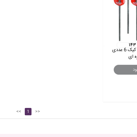
۱۴۳
فشفشه سرد روی کیک 6 عددی
ه ای
ود
<<
1
>>