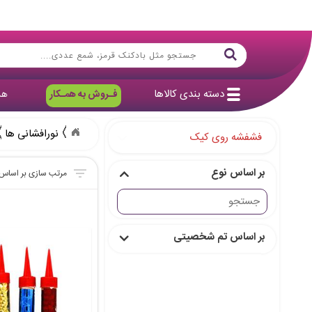
دسته بندی کالاها
فـروش به همـکار
هد
نورافشانی ها
فشفشه روی کیک
بر اساس نوع
بر اساس تم شخصیتی