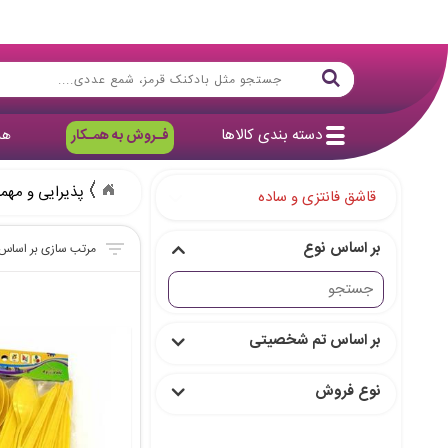
دسته بندی کالاها
فـروش به همـکار
هد
پذیرایی و مهم
قاشق فانتزی و ساده
بر اساس نوع
بر اساس تم شخصیتی
نوع فروش