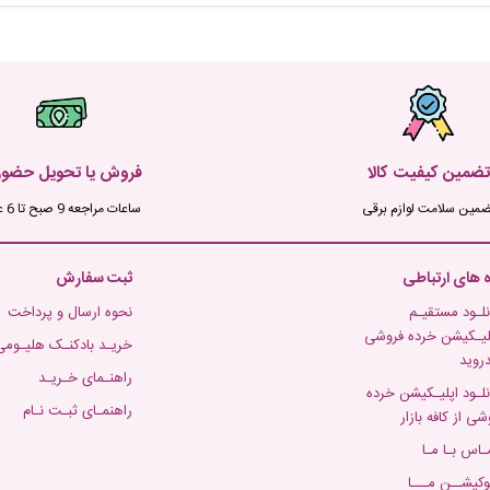
تضمین کیفیت کالا
فروش یا تحویل حضو
ضمین سلامت لوازم برقی
ساعات مراجعه 9 صبح تا 6 عصر
ه های ارتباطی
ثبت سفارش
نلـود مستقیـم
نحوه ارسال و پرداخت
لیـکیشن خرده فروشی
خریـد بادکنـک هلیـومی
دروید
راهنـمای خـریـد
نلـود اپلیـکیشن خرده
راهنمـای ثبـت نـام
شی از کافه بازار
ـاس بـا مـا
وکیشــن مـــا