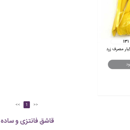
۱۳۱
ود
<<
1
>>
قاشق فانتزی و ساده