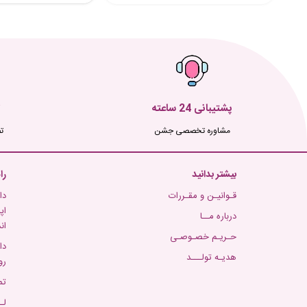
پشتیبانی 24 ساعته
مشاوره تخصصی جشن
ت
بیشتر بدانید
را
قـوانیـن و مقـررات
دا
اپ
درباره مــا
ان
حـریـم خصـوصـی
دا
هدیـه تولـــد
رو
تم
لـ