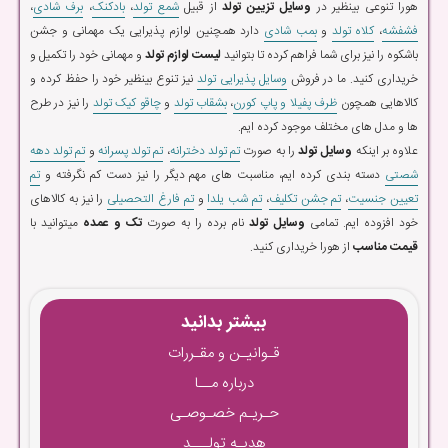
هورا تنوعی بینظیر در
وسایل تزیین تولد
از قبیل
شمع تولد
،
بادکنک
،
برف شادی
،
فشفشه
،
کلاه تولد
و
بمب شادی
دارد همچنین لوازم پذیرایی یک مهمانی و جشن
باشکوه را نیز برای شما فراهم کرده تا بتوانید
لیست لوازم تولد
و مهمانی خود را تکمیل و
خریداری کنید. ما در فروش
وسایل پذیرایی تولد
نیز تنوع بینظیر خود را حفظ کرده و
کالاهایی همچون
ظرف پفیلا و پاپ کورن
،
بشقاب تولد
و
چاقو کیک تولد
را نیز در طرح
ها و مدل های مختلف موجود کرده ایم.
علاوه بر اینکه
وسایل تولد
را به صورت
تم تولد دخترانه
،
تم تولد پسرانه
و
تم تولد دهه
شصتی
دسته بندی کرده ایم، مناسبت های مهم دیگر را نیز دست کم نگرفته و
تم
تعیین جنسیت
،
تم جشن تکلیف
،
تم شب یلدا
و
تم فارغ التحصیلی
را نیز به کالاهای
خود افزوده ایم. تمامی
وسایل تولد
نام برده را به صورت
تک و عمده
میتوانید با
قیمت مناسب
از هورا خریداری کنید.
بیشتر بدانید
قـوانیـن و مقـررات
درباره مــا
حـریـم خصـوصـی
هدیـه تولـــد