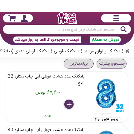
جستجو
فروش به همکار
قیمت و موجودی کالاها به روز میباشد
بادکنک و لوازم مرتبط
بـادکنک فویلی
بادکنک فویلی عددی
بادکنک
جستجوی پیشرفته
پربازدیدترین
بادکنک عدد هشت فویلی آبی چاپ ستاره 32
اینچ
۶۷,۲۰۰ تومان
delete
remove
add
عدد
۱۱۰ ۰۰۳ ۰۰۸
بادکنک عدد هشت فویلی آبی چاپ ستاره 40