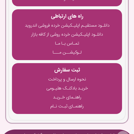
راه های ارتباطی
دانلـود مستقیـم اپلیـکیشن خرده فروشی اندروید
دانلـود اپلیـکیشن خرده روشی از کافه بازار
تمـاس بـا مـا
لـوکیشــن مـــا
ثبت سفارش
نحوه ارسال و پرداخت
خریـد بادکنـک هلیـومی
راهنـمای خـریـد
راهنمـای ثبـت نـام