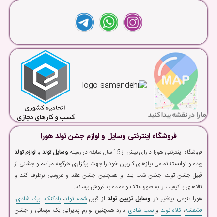
فروشگاه اینترنتی وسایل و لوازم جشن تولد هورا
فروشگاه اینترنتی هورا دارای بیش از 15 سال سابقه در زمینه
وسایل تولد
و
لوازم تولد
بوده و توانسته تمامی نیازهای کاربران خود را جهت برگزاری هرگونه مراسم و جشنی از
قبیل جشن تولد، جشن شب یلدا و همچنین جشن عقد و عروسی برطرف کند و
کالاهای با کیفیت را به صورت تک و عمده به فروش برساند.
هورا تنوعی بینظیر در
وسایل تزیین تولد
از قبیل
شمع تولد
،
بادکنک
،
برف شادی
،
فشفشه
،
کلاه تولد
و
بمب شادی
دارد همچنین لوازم پذیرایی یک مهمانی و جشن