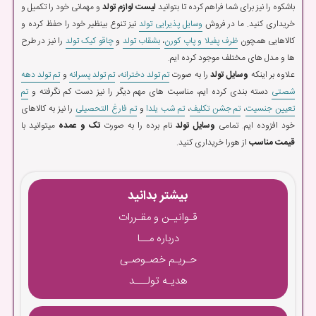
باشکوه را نیز برای شما فراهم کرده تا بتوانید
لیست لوازم تولد
و مهمانی خود را تکمیل و
خریداری کنید. ما در فروش
وسایل پذیرایی تولد
نیز تنوع بینظیر خود را حفظ کرده و
کالاهایی همچون
ظرف پفیلا و پاپ کورن
،
بشقاب تولد
و
چاقو کیک تولد
را نیز در طرح
ها و مدل های مختلف موجود کرده ایم.
علاوه بر اینکه
وسایل تولد
را به صورت
تم تولد دخترانه
،
تم تولد پسرانه
و
تم تولد دهه
شصتی
دسته بندی کرده ایم، مناسبت های مهم دیگر را نیز دست کم نگرفته و
تم
تعیین جنسیت
،
تم جشن تکلیف
،
تم شب یلدا
و
تم فارغ التحصیلی
را نیز به کالاهای
خود افزوده ایم. تمامی
وسایل تولد
نام برده را به صورت
تک و عمده
میتوانید با
قیمت مناسب
از هورا خریداری کنید.
بیشتر بدانید
قـوانیـن و مقـررات
درباره مــا
حـریـم خصـوصـی
هدیـه تولـــد