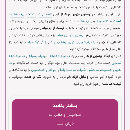
قبیل جشن تولد، جشن شب یلدا و همچنین جشن عقد و عروسی برطرف کند و
کالاهای با کیفیت را به صورت تک و عمده به فروش برساند.
هورا تنوعی بینظیر در
وسایل تزیین تولد
از قبیل
شمع تولد
،
بادکنک
،
برف شادی
،
فشفشه
،
کلاه تولد
و
بمب شادی
دارد همچنین لوازم پذیرایی یک مهمانی و جشن
باشکوه را نیز برای شما فراهم کرده تا بتوانید
لیست لوازم تولد
و مهمانی خود را تکمیل و
خریداری کنید. ما در فروش
وسایل پذیرایی تولد
نیز تنوع بینظیر خود را حفظ کرده و
کالاهایی همچون
ظرف پفیلا و پاپ کورن
،
بشقاب تولد
و
چاقو کیک تولد
را نیز در طرح
ها و مدل های مختلف موجود کرده ایم.
علاوه بر اینکه
وسایل تولد
را به صورت
تم تولد دخترانه
،
تم تولد پسرانه
و
تم تولد دهه
شصتی
دسته بندی کرده ایم، مناسبت های مهم دیگر را نیز دست کم نگرفته و
تم
تعیین جنسیت
،
تم جشن تکلیف
،
تم شب یلدا
و
تم فارغ التحصیلی
را نیز به کالاهای
خود افزوده ایم. تمامی
وسایل تولد
نام برده را به صورت
تک و عمده
میتوانید با
قیمت مناسب
از هورا خریداری کنید.
بیشتر بدانید
قـوانیـن و مقـررات
درباره مــا