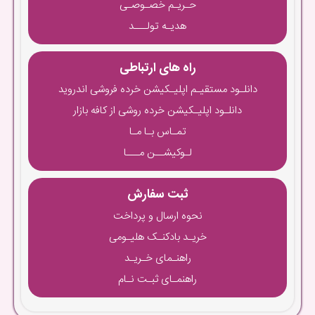
حـریـم خصـوصـی
هدیـه تولـــد
راه های ارتباطی
دانلـود مستقیـم اپلیـکیشن خرده فروشی اندروید
دانلـود اپلیـکیشن خرده روشی از کافه بازار
تمـاس بـا مـا
لـوکیشــن مـــا
ثبت سفارش
نحوه ارسال و پرداخت
خریـد بادکنـک هلیـومی
راهنـمای خـریـد
راهنمـای ثبـت نـام