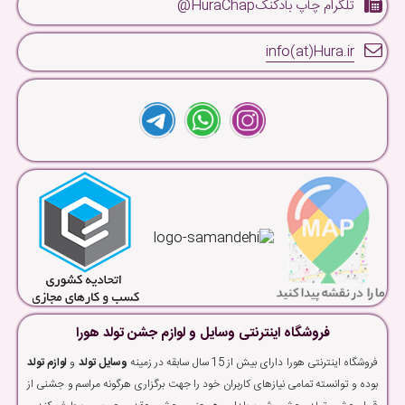
تلگرام چاپ بادکنکHuraChap@
info(at)Hura.ir
فروشگاه اینترنتی وسایل و لوازم جشن تولد هورا
فروشگاه اینترنتی هورا دارای بیش از 15 سال سابقه در زمینه
وسایل تولد
و
لوازم تولد
بوده و توانسته تمامی نیازهای کاربران خود را جهت برگزاری هرگونه مراسم و جشنی از