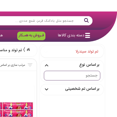
دسته بندی کالاها
فـروش به همـکار
هد
تم تولد و مناس
تم تولد سیندرلا
بر اساس نوع
بر اساس تم شخصیتی