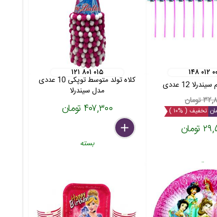
۱۲۱ ۸۰۱ ۰۱۵
۱۴۸ ۰۱۲ ۰
کلاه تولد متوسط توپکی 10 عددی
درلا 12 عددی
مدل سیندرلا
۳ تومان
۴۰۷,۳۰۰ تومان
تخفیف ( %۱۰ )
 تومان
delete
remove
add
بسته
بسته