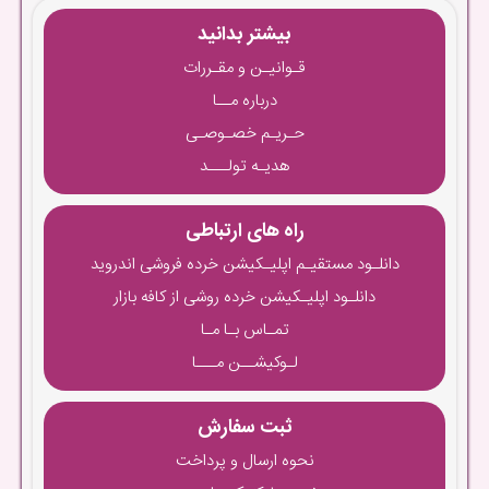
بیشتر بدانید
قـوانیـن و مقـررات
درباره مــا
حـریـم خصـوصـی
هدیـه تولـــد
راه های ارتباطی
دانلـود مستقیـم اپلیـکیشن خرده فروشی اندروید
دانلـود اپلیـکیشن خرده روشی از کافه بازار
تمـاس بـا مـا
لـوکیشــن مـــا
ثبت سفارش
نحوه ارسال و پرداخت