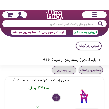
جستجو
فروش به همکار
قیمت و موجودی کالاها به روز میباشد
سینی زیر کیک
لوازم قنادی
بسته بندی و سرو
5 کالا
جستجوی پیشرفته
پربازدیدترین
سینی زیر کیک 24 سانت دایره فیبر ضدآب
۴۳,۲۰۰ تومان
delete
remove
add
عدد