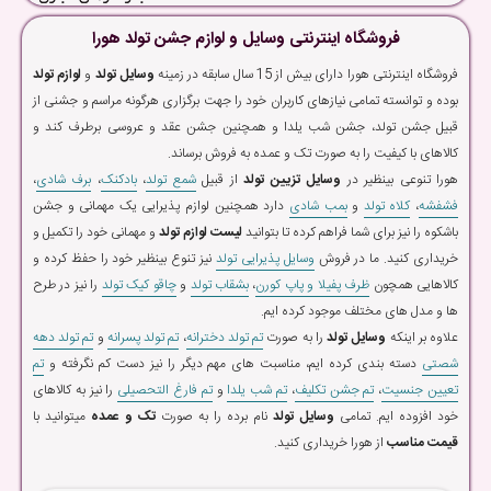
فروشگاه اینترنتی وسایل و لوازم جشن تولد هورا
فروشگاه اینترنتی هورا دارای بیش از 15 سال سابقه در زمینه
وسایل تولد
و
لوازم تولد
بوده و توانسته تمامی نیازهای کاربران خود را جهت برگزاری هرگونه مراسم و جشنی از
قبیل جشن تولد، جشن شب یلدا و همچنین جشن عقد و عروسی برطرف کند و
کالاهای با کیفیت را به صورت تک و عمده به فروش برساند.
هورا تنوعی بینظیر در
وسایل تزیین تولد
از قبیل
شمع تولد
،
بادکنک
،
برف شادی
،
فشفشه
،
کلاه تولد
و
بمب شادی
دارد همچنین لوازم پذیرایی یک مهمانی و جشن
باشکوه را نیز برای شما فراهم کرده تا بتوانید
لیست لوازم تولد
و مهمانی خود را تکمیل و
خریداری کنید. ما در فروش
وسایل پذیرایی تولد
نیز تنوع بینظیر خود را حفظ کرده و
کالاهایی همچون
ظرف پفیلا و پاپ کورن
،
بشقاب تولد
و
چاقو کیک تولد
را نیز در طرح
ها و مدل های مختلف موجود کرده ایم.
علاوه بر اینکه
وسایل تولد
را به صورت
تم تولد دخترانه
،
تم تولد پسرانه
و
تم تولد دهه
شصتی
دسته بندی کرده ایم، مناسبت های مهم دیگر را نیز دست کم نگرفته و
تم
تعیین جنسیت
،
تم جشن تکلیف
،
تم شب یلدا
و
تم فارغ التحصیلی
را نیز به کالاهای
خود افزوده ایم. تمامی
وسایل تولد
نام برده را به صورت
تک و عمده
میتوانید با
قیمت مناسب
از هورا خریداری کنید.