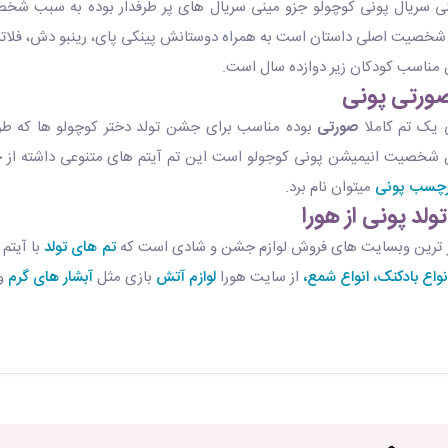
ی سریال پونی کوچولو جزو مینی سریال های پر طرفدار بوده به سبب ش
 شخصیت اصلی داستان است به همراه دوستانش پینکی پای، رینبو دش، فلاتر
 مناسب کودکان زیر دوازده سال است.
صورتی پونی
ی یک تم کاملا
صورتی
بوده مناسب برای جشن تولد دختر کوچولو ها که طر
شخصیت انیمیشن پونی کوجولو است این تم آیتم های متنوعی داشته از 
رچسب پونی
میتوان نام برد.
ولد پونی از هورا
ز ترین وبسایت های فروش لوازم جشن و شادی است که
تم های تولد
با آیتم
نواع بادکنک،
انواع شمع،
از سایت هورا
لوازم آتش
بازی مثل
آبشار های گرم
و