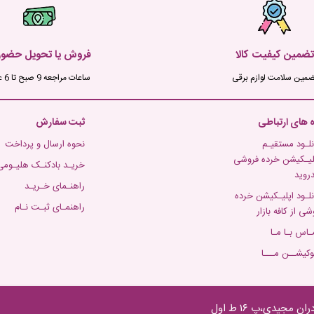
تضمین کیفیت کالا
فروش یا تحویل حضو
ضمین سلامت لوازم برقی
ساعات مراجعه 9 صبح تا 6 عصر
ه های ارتباطی
ثبت سفارش
نلـود مستقیـم
نحوه ارسال و پرداخت
لیـکیشن خرده فروشی
خریـد بادکنـک هلیـومی
دروید
راهنـمای خـریـد
نلـود اپلیـکیشن خرده
راهنمـای ثبـت نـام
شی از کافه بازار
ـاس بـا مـا
وکیشــن مـــا