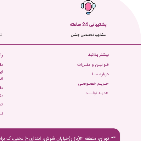
پشتیبانی 24 ساعته
مشاوره تخصصی جشن
ت
بیشتر بدانید
را
قـوانیـن و مقـررات
دا
اپ
درباره مــا
ان
حـریـم خصـوصـی
دا
هدیـه تولـــد
رو
تم
لـ
تهران، منطقه ۱۲(بازار)خیابان شوش، ابتدای خ تختی، ک برادران مجیدی،پ ۱۶ ط اول