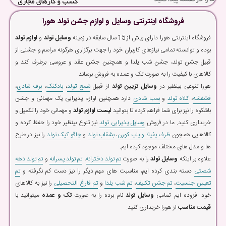
فروشگاه اینترنتی وسایل و لوازم جشن تولد هورا
فروشگاه اینترنتی هورا دارای بیش از 15 سال سابقه در زمینه
وسایل تولد
و
لوازم تولد
بوده و توانسته تمامی نیازهای کاربران خود را جهت برگزاری هرگونه مراسم و جشنی از
قبیل جشن تولد، جشن شب یلدا و همچنین جشن عقد و عروسی برطرف کند و
کالاهای با کیفیت را به صورت تک و عمده به فروش برساند.
هورا تنوعی بینظیر در
وسایل تزیین تولد
از قبیل
شمع تولد
،
بادکنک
،
برف شادی
،
فشفشه
،
کلاه تولد
و
بمب شادی
دارد همچنین لوازم پذیرایی یک مهمانی و جشن
باشکوه را نیز برای شما فراهم کرده تا بتوانید
لیست لوازم تولد
و مهمانی خود را تکمیل و
خریداری کنید. ما در فروش
وسایل پذیرایی تولد
نیز تنوع بینظیر خود را حفظ کرده و
کالاهایی همچون
ظرف پفیلا و پاپ کورن
،
بشقاب تولد
و
چاقو کیک تولد
را نیز در طرح
ها و مدل های مختلف موجود کرده ایم.
علاوه بر اینکه
وسایل تولد
را به صورت
تم تولد دخترانه
،
تم تولد پسرانه
و
تم تولد دهه
شصتی
دسته بندی کرده ایم، مناسبت های مهم دیگر را نیز دست کم نگرفته و
تم
تعیین جنسیت
،
تم جشن تکلیف
،
تم شب یلدا
و
تم فارغ التحصیلی
را نیز به کالاهای
خود افزوده ایم. تمامی
وسایل تولد
نام برده را به صورت
تک و عمده
میتوانید با
قیمت مناسب
از هورا خریداری کنید.