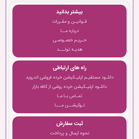
بیشتر بدانید
قـوانیـن و مقـررات
درباره مــا
حـریـم خصـوصـی
هدیـه تولـــد
راه های ارتباطی
دانلـود مستقیـم اپلیـکیشن خرده فروشی اندروید
دانلـود اپلیـکیشن خرده روشی از کافه بازار
تمـاس بـا مـا
لـوکیشــن مـــا
ثبت سفارش
نحوه ارسال و پرداخت