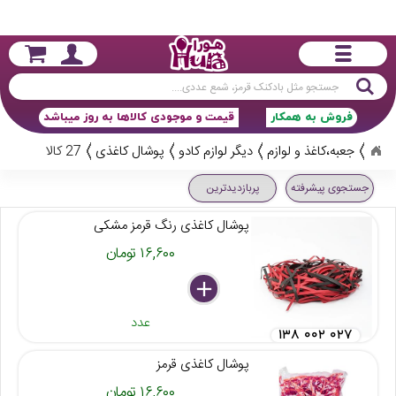
جستجو
فروش به همکار
قیمت و موجودی کالاها به روز میباشد
جعبه،کاغذ و لوازم
دیگر لوازم کادو
پوشال کاغذی
27 کالا
جستجوی پیشرفته
پربازدیدترین
پوشال کاغذی رنگ قرمز مشکی
۱۶,۶۰۰ تومان
delete
remove
add
عدد
۱۳۸ ۰۰۲ ۰۲۷
پوشال کاغذی قرمز
۱۶,۶۰۰ تومان