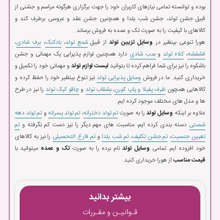
بوده و توانسته تمامی نیازهای کاربران خود را جهت برگزاری هرگونه مراسم و جشنی از
قبیل جشن تولد، جشن شب یلدا و همچنین جشن عقد و عروسی برطرف کند و
کالاهای با کیفیت را به صورت تک و عمده به فروش برساند.
هورا تنوعی بینظیر در
وسایل تزیین تولد
از قبیل
شمع تولد
،
بادکنک
،
برف شادی
،
فشفشه
،
کلاه تولد
و
بمب شادی
دارد همچنین لوازم پذیرایی یک مهمانی و جشن
باشکوه را نیز برای شما فراهم کرده تا بتوانید
لیست لوازم تولد
و مهمانی خود را تکمیل و
خریداری کنید. ما در فروش
وسایل پذیرایی تولد
نیز تنوع بینظیر خود را حفظ کرده و
کالاهایی همچون
ظرف پفیلا و پاپ کورن
،
بشقاب تولد
و
چاقو کیک تولد
را نیز در طرح
ها و مدل های مختلف موجود کرده ایم.
علاوه بر اینکه
وسایل تولد
را به صورت
تم تولد دخترانه
،
تم تولد پسرانه
و
تم تولد دهه
شصتی
دسته بندی کرده ایم، مناسبت های مهم دیگر را نیز دست کم نگرفته و
تم
تعیین جنسیت
،
تم جشن تکلیف
،
تم شب یلدا
و
تم فارغ التحصیلی
را نیز به کالاهای
خود افزوده ایم. تمامی
وسایل تولد
نام برده را به صورت
تک و عمده
میتوانید با
قیمت مناسب
از هورا خریداری کنید.
بیشتر بدانید
قـوانیـن و مقـررات