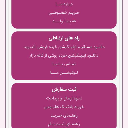
درباره مــا
حـریـم خصـوصـی
هدیـه تولـــد
راه های ارتباطی
دانلـود مستقیـم اپلیـکیشن خرده فروشی اندروید
دانلـود اپلیـکیشن خرده روشی از کافه بازار
تمـاس بـا مـا
لـوکیشــن مـــا
ثبت سفارش
نحوه ارسال و پرداخت
خریـد بادکنـک هلیـومی
راهنـمای خـریـد
راهنمـای ثبـت نـام