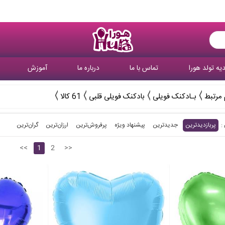
یه تولد هورا
تماس با ما
درباره ما
آموزش
 مرتبط
بـادکنک فویلی
بادکنک فویلی قلبی
61 کالا
پربازدیدترین
جدیدترین
پیشنهاد ویژه
پرفروش‌ترین‌
ارزان‌ترین
گران‌ترین
<<
1
2
>>