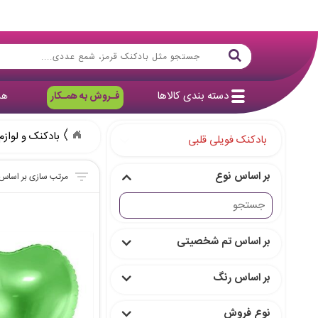
دسته بندی کالاها
فـروش به همـکار
هد
بادکنک و لوازم
بادکنک فویلی قلبی
بر اساس نوع
بر اساس تم شخصیتی
بر اساس رنگ
نوع فروش