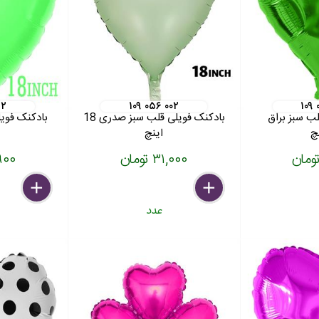
۱۲
۱۰۹ ۰۵۶ ۰۰۲
۱۰۹
ب سبز براق
بادکنک فویلی قلب سبز صدری 18
اینچ
۳۱,۰۰۰ تومان
۲۶,۹۰۰
delete
remove
add
delete
remove
add
عدد