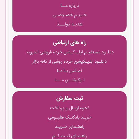
درباره مــا
حـریـم خصـوصـی
هدیـه تولـــد
راه های ارتباطی
دانلـود مستقیـم اپلیـکیشن خرده فروشی اندروید
دانلـود اپلیـکیشن خرده روشی از کافه بازار
تمـاس بـا مـا
لـوکیشــن مـــا
ثبت سفارش
نحوه ارسال و پرداخت
خریـد بادکنـک هلیـومی
راهنـمای خـریـد
راهنمـای ثبـت نـام