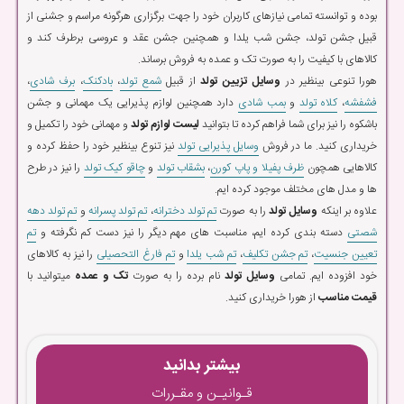
بوده و توانسته تمامی نیازهای کاربران خود را جهت برگزاری هرگونه مراسم و جشنی از
قبیل جشن تولد، جشن شب یلدا و همچنین جشن عقد و عروسی برطرف کند و
کالاهای با کیفیت را به صورت تک و عمده به فروش برساند.
هورا تنوعی بینظیر در
وسایل تزیین تولد
از قبیل
شمع تولد
،
بادکنک
،
برف شادی
،
فشفشه
،
کلاه تولد
و
بمب شادی
دارد همچنین لوازم پذیرایی یک مهمانی و جشن
باشکوه را نیز برای شما فراهم کرده تا بتوانید
لیست لوازم تولد
و مهمانی خود را تکمیل و
خریداری کنید. ما در فروش
وسایل پذیرایی تولد
نیز تنوع بینظیر خود را حفظ کرده و
کالاهایی همچون
ظرف پفیلا و پاپ کورن
،
بشقاب تولد
و
چاقو کیک تولد
را نیز در طرح
ها و مدل های مختلف موجود کرده ایم.
علاوه بر اینکه
وسایل تولد
را به صورت
تم تولد دخترانه
،
تم تولد پسرانه
و
تم تولد دهه
شصتی
دسته بندی کرده ایم، مناسبت های مهم دیگر را نیز دست کم نگرفته و
تم
تعیین جنسیت
،
تم جشن تکلیف
،
تم شب یلدا
و
تم فارغ التحصیلی
را نیز به کالاهای
خود افزوده ایم. تمامی
وسایل تولد
نام برده را به صورت
تک و عمده
میتوانید با
قیمت مناسب
از هورا خریداری کنید.
بیشتر بدانید
قـوانیـن و مقـررات