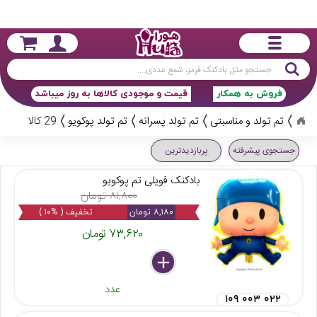
جستجو
فروش به همکار
قیمت و موجودی کالاها به روز میباشد
تم تولد و مناسبتی
تم تولد پسرانه
تم تولد پوکویو
29 کالا
جستجوی پیشرفته
پربازدیدترین
بادکنک فویلی تم پوکویو
۸۱,۸۰۰ تومان
۸,۱۸۰ تومان
تخفیف ( %۱۰ )
۷۳,۶۲۰ تومان
delete
remove
add
عدد
۱۰۹ ۰۰۳ ۰۲۲