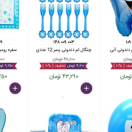
۰۹
۱۴۸ ۰۰۹ ۰۰۳
۱۰۹
 دندونی آبی
چنگال تم دندونی پسر 12 عددی
سفره رومی
۴۸,۱۰۰ تومان
۷,۵۰۰
ف ( %۱۰ )
۴,۸۱۰ تومان
تخفیف ( %۱۰ )
۹,۷۵۰ تومان
۴۳,۲۹۰ تومان
۸۷,۷۵۰
delete
remove
add
delete
remove
add
بسته