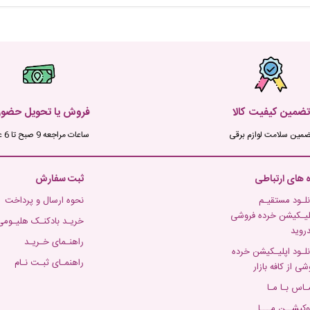
تضمین کیفیت کالا
فروش یا تحویل حضو
ضمین سلامت لوازم برقی
ساعات مراجعه 9 صبح تا 6 عصر
ه های ارتباطی
ثبت سفارش
نلـود مستقیـم
نحوه ارسال و پرداخت
لیـکیشن خرده فروشی
خریـد بادکنـک هلیـومی
دروید
راهنـمای خـریـد
نلـود اپلیـکیشن خرده
راهنمـای ثبـت نـام
شی از کافه بازار
ـاس بـا مـا
وکیشــن مـــا