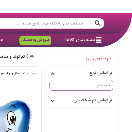
دسته بندی کالاها
فـروش به همـکار
هد
تم تولد و مناس
تم دندونی آبی
بر اساس نوع
بر اساس تم شخصیتی