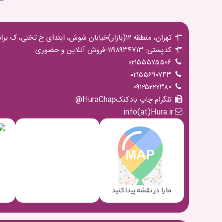
تهران، منطقه ۱۲(بازار)خیابان شوش، ابتدای خ تختی، ک برادران مجیدی،پ ۱۶ ط اول
کدپستی: ۱۱۹۸۹۳۴۷۱۳-فروش آنلاین و حضوری
۰۲۱۵۵۵۷۵۵۰۶
۰۲۱۵۵۶۹۰۷۴۳
۰۹۱۲۵۲۲۲۳۸۰
تلگرام چاپ بادکنکHuraChap@
info(at)Hura.ir