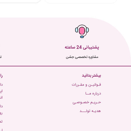
پشتیبانی 24 ساعته
مشاوره تخصصی جشن
ت
بیشتر بدانید
را
قـوانیـن و مقـررات
دا
اپ
درباره مــا
ان
حـریـم خصـوصـی
دا
هدیـه تولـــد
رو
تم
لـ