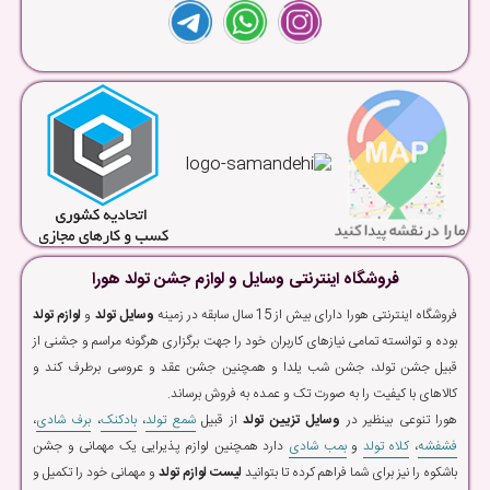
فروشگاه اینترنتی وسایل و لوازم جشن تولد هورا
فروشگاه اینترنتی هورا دارای بیش از 15 سال سابقه در زمینه
وسایل تولد
و
لوازم تولد
بوده و توانسته تمامی نیازهای کاربران خود را جهت برگزاری هرگونه مراسم و جشنی از
قبیل جشن تولد، جشن شب یلدا و همچنین جشن عقد و عروسی برطرف کند و
کالاهای با کیفیت را به صورت تک و عمده به فروش برساند.
هورا تنوعی بینظیر در
وسایل تزیین تولد
از قبیل
شمع تولد
،
بادکنک
،
برف شادی
،
فشفشه
،
کلاه تولد
و
بمب شادی
دارد همچنین لوازم پذیرایی یک مهمانی و جشن
باشکوه را نیز برای شما فراهم کرده تا بتوانید
لیست لوازم تولد
و مهمانی خود را تکمیل و