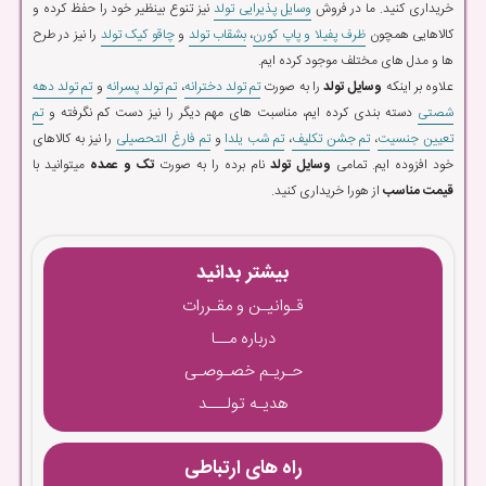
خریداری کنید. ما در فروش
وسایل پذیرایی تولد
نیز تنوع بینظیر خود را حفظ کرده و
کالاهایی همچون
ظرف پفیلا و پاپ کورن
،
بشقاب تولد
و
چاقو کیک تولد
را نیز در طرح
ها و مدل های مختلف موجود کرده ایم.
علاوه بر اینکه
وسایل تولد
را به صورت
تم تولد دخترانه
،
تم تولد پسرانه
و
تم تولد دهه
شصتی
دسته بندی کرده ایم، مناسبت های مهم دیگر را نیز دست کم نگرفته و
تم
تعیین جنسیت
،
تم جشن تکلیف
،
تم شب یلدا
و
تم فارغ التحصیلی
را نیز به کالاهای
خود افزوده ایم. تمامی
وسایل تولد
نام برده را به صورت
تک و عمده
میتوانید با
قیمت مناسب
از هورا خریداری کنید.
بیشتر بدانید
قـوانیـن و مقـررات
درباره مــا
حـریـم خصـوصـی
هدیـه تولـــد
راه های ارتباطی