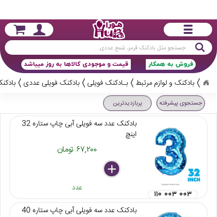
جستجو
فروش به همکار
قیمت و موجودی کالاها به روز میباشد
بادکنک و لوازم مرتبط
بـادکنک فویلی
بادکنک فویلی عددی
بادکنک
جستجوی پیشرفته
پربازدیدترین
بادکنک عدد سه فویلی آبی چاپ ستاره 32
اینچ
۶۷,۲۰۰ تومان
delete
remove
add
عدد
۱۱۰ ۰۰۳ ۰۰۳
بادکنک عدد سه فویلی آبی چاپ ستاره 40