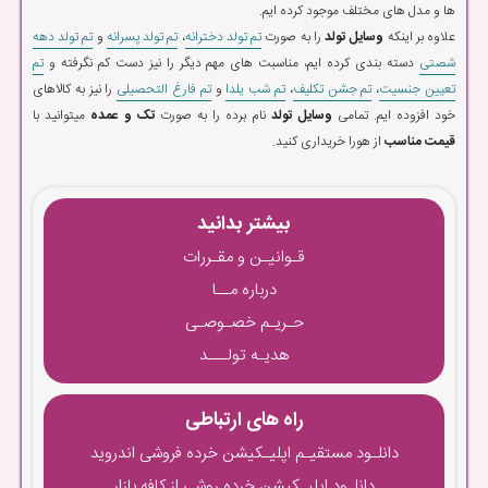
ها و مدل های مختلف موجود کرده ایم.
علاوه بر اینکه
وسایل تولد
را به صورت
تم تولد دخترانه
،
تم تولد پسرانه
و
تم تولد دهه
شصتی
دسته بندی کرده ایم، مناسبت های مهم دیگر را نیز دست کم نگرفته و
تم
تعیین جنسیت
،
تم جشن تکلیف
،
تم شب یلدا
و
تم فارغ التحصیلی
را نیز به کالاهای
خود افزوده ایم. تمامی
وسایل تولد
نام برده را به صورت
تک و عمده
میتوانید با
قیمت مناسب
از هورا خریداری کنید.
بیشتر بدانید
قـوانیـن و مقـررات
درباره مــا
حـریـم خصـوصـی
هدیـه تولـــد
راه های ارتباطی
دانلـود مستقیـم اپلیـکیشن خرده فروشی اندروید
دانلـود اپلیـکیشن خرده روشی از کافه بازار