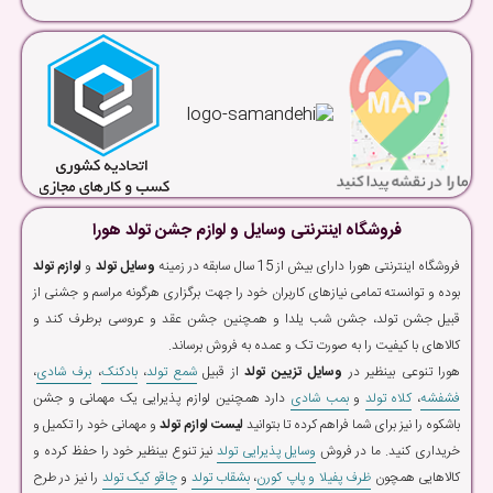
فروشگاه اینترنتی وسایل و لوازم جشن تولد هورا
فروشگاه اینترنتی هورا دارای بیش از 15 سال سابقه در زمینه
وسایل تولد
و
لوازم تولد
بوده و توانسته تمامی نیازهای کاربران خود را جهت برگزاری هرگونه مراسم و جشنی از
قبیل جشن تولد، جشن شب یلدا و همچنین جشن عقد و عروسی برطرف کند و
کالاهای با کیفیت را به صورت تک و عمده به فروش برساند.
هورا تنوعی بینظیر در
وسایل تزیین تولد
از قبیل
شمع تولد
،
بادکنک
،
برف شادی
،
فشفشه
،
کلاه تولد
و
بمب شادی
دارد همچنین لوازم پذیرایی یک مهمانی و جشن
باشکوه را نیز برای شما فراهم کرده تا بتوانید
لیست لوازم تولد
و مهمانی خود را تکمیل و
خریداری کنید. ما در فروش
وسایل پذیرایی تولد
نیز تنوع بینظیر خود را حفظ کرده و
کالاهایی همچون
ظرف پفیلا و پاپ کورن
،
بشقاب تولد
و
چاقو کیک تولد
را نیز در طرح