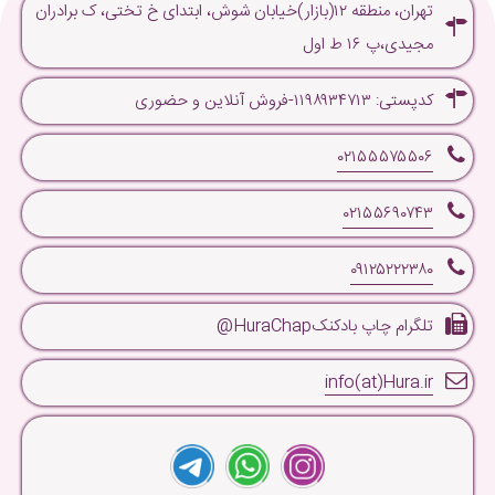
تهران، منطقه ۱۲(بازار)خیابان شوش، ابتدای خ تختی، ک برادران
مجیدی،پ ۱۶ ط اول
کدپستی: ۱۱۹۸۹۳۴۷۱۳-فروش آنلاین و حضوری
۰۲۱۵۵۵۷۵۵۰۶
۰۲۱۵۵۶۹۰۷۴۳
۰۹۱۲۵۲۲۲۳۸۰
تلگرام چاپ بادکنکHuraChap@
info(at)Hura.ir