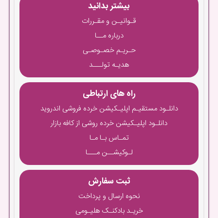
بیشتر بدانید
قـوانیـن و مقـررات
درباره مــا
حـریـم خصـوصـی
هدیـه تولـــد
راه های ارتباطی
دانلـود مستقیـم اپلیـکیشن خرده فروشی اندروید
دانلـود اپلیـکیشن خرده روشی از کافه بازار
تمـاس بـا مـا
لـوکیشــن مـــا
ثبت سفارش
نحوه ارسال و پرداخت
خریـد بادکنـک هلیـومی