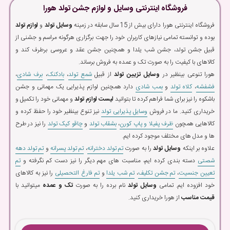
فروشگاه اینترنتی وسایل و لوازم جشن تولد هورا
فروشگاه اینترنتی هورا دارای بیش از 15 سال سابقه در زمینه
وسایل تولد
و
لوازم تولد
بوده و توانسته تمامی نیازهای کاربران خود را جهت برگزاری هرگونه مراسم و جشنی از
قبیل جشن تولد، جشن شب یلدا و همچنین جشن عقد و عروسی برطرف کند و
کالاهای با کیفیت را به صورت تک و عمده به فروش برساند.
هورا تنوعی بینظیر در
وسایل تزیین تولد
از قبیل
شمع تولد
،
بادکنک
،
برف شادی
،
فشفشه
،
کلاه تولد
و
بمب شادی
دارد همچنین لوازم پذیرایی یک مهمانی و جشن
باشکوه را نیز برای شما فراهم کرده تا بتوانید
لیست لوازم تولد
و مهمانی خود را تکمیل و
خریداری کنید. ما در فروش
وسایل پذیرایی تولد
نیز تنوع بینظیر خود را حفظ کرده و
کالاهایی همچون
ظرف پفیلا و پاپ کورن
،
بشقاب تولد
و
چاقو کیک تولد
را نیز در طرح
ها و مدل های مختلف موجود کرده ایم.
علاوه بر اینکه
وسایل تولد
را به صورت
تم تولد دخترانه
،
تم تولد پسرانه
و
تم تولد دهه
شصتی
دسته بندی کرده ایم، مناسبت های مهم دیگر را نیز دست کم نگرفته و
تم
تعیین جنسیت
،
تم جشن تکلیف
،
تم شب یلدا
و
تم فارغ التحصیلی
را نیز به کالاهای
خود افزوده ایم. تمامی
وسایل تولد
نام برده را به صورت
تک و عمده
میتوانید با
قیمت مناسب
از هورا خریداری کنید.