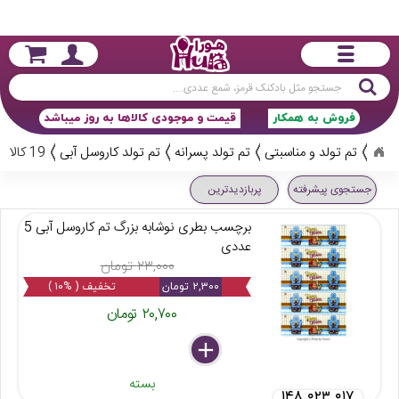
جستجو
فروش به همکار
قیمت و موجودی کالاها به روز میباشد
تم تولد و مناسبتی
تم تولد پسرانه
تم تولد کاروسل آبی
19 کالا
جستجوی پیشرفته
پربازدیدترین
برچسب بطری نوشابه بزرگ تم کاروسل آبی 5
عددی
۲۳,۰۰۰ تومان
۲,۳۰۰ تومان
تخفیف ( %۱۰ )
۲۰,۷۰۰ تومان
delete
remove
add
بسته
۱۴۸ ۰۲۳ ۰۱۷