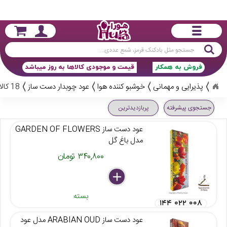
جستجو
فروش به همکار
قیمت و موجودی کالاها به روز میباشد
پذیرایی و مهمانی
خوشبو کننده هوا
عود چوبدار دست ساز
18 کالا
جستجوی پیشرفته
پربازدیدترین
عود دست ساز GARDEN OF FLOWERS
مدل باغ گل
۳۴۰,۸۰۰ تومان
delete
remove
add
بسته
۱۴۴ ۰۲۲ ۰۰۸
عود دست ساز ARABIAN OUD مدل عود