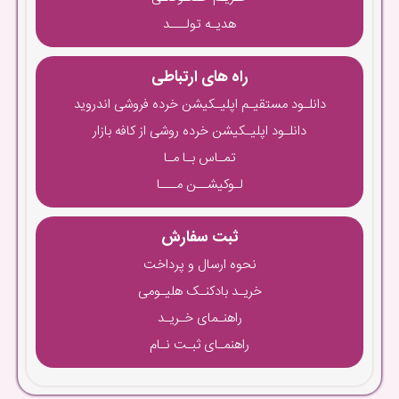
هدیـه تولـــد
راه های ارتباطی
دانلـود مستقیـم اپلیـکیشن خرده فروشی اندروید
دانلـود اپلیـکیشن خرده روشی از کافه بازار
تمـاس بـا مـا
لـوکیشــن مـــا
ثبت سفارش
نحوه ارسال و پرداخت
خریـد بادکنـک هلیـومی
راهنـمای خـریـد
راهنمـای ثبـت نـام