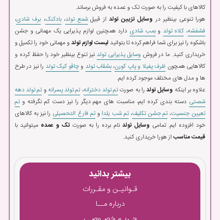
کالاهای با کیفیت را به صورت تک و عمده به فروش برساند.
هورا تنوعی بینظیر در
وسایل تزیین تولد
از قبیل
شمع تولد
،
بادکنک
،
برف شادی
،
فشفشه
،
کلاه تولد
و
بمب شادی
دارد همچنین لوازم پذیرایی یک مهمانی و جشن
باشکوه را نیز برای شما فراهم کرده تا بتوانید
لیست لوازم تولد
و مهمانی خود را تکمیل و
خریداری کنید. ما در فروش
وسایل پذیرایی تولد
نیز تنوع بینظیر خود را حفظ کرده و
کالاهایی همچون
ظرف پفیلا و پاپ کورن
،
بشقاب تولد
و
چاقو کیک تولد
را نیز در طرح
ها و مدل های مختلف موجود کرده ایم.
علاوه بر اینکه
وسایل تولد
را به صورت
تم تولد دخترانه
،
تم تولد پسرانه
و
تم تولد دهه
شصتی
دسته بندی کرده ایم، مناسبت های مهم دیگر را نیز دست کم نگرفته و
تم
تعیین جنسیت
،
تم جشن تکلیف
،
تم شب یلدا
و
تم فارغ التحصیلی
را نیز به کالاهای
خود افزوده ایم. تمامی
وسایل تولد
نام برده را به صورت
تک و عمده
میتوانید با
قیمت مناسب
از هورا خریداری کنید.
بیشتر بدانید
قـوانیـن و مقـررات
درباره مــا
حـریـم خصـوصـی