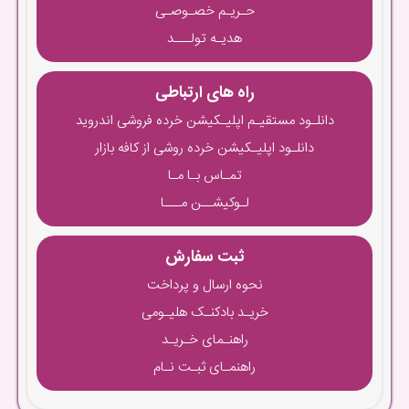
حـریـم خصـوصـی
هدیـه تولـــد
راه های ارتباطی
دانلـود مستقیـم اپلیـکیشن خرده فروشی اندروید
دانلـود اپلیـکیشن خرده روشی از کافه بازار
تمـاس بـا مـا
لـوکیشــن مـــا
ثبت سفارش
نحوه ارسال و پرداخت
خریـد بادکنـک هلیـومی
راهنـمای خـریـد
راهنمـای ثبـت نـام