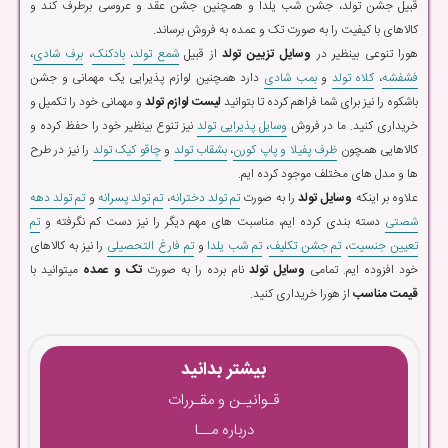
قبیل جشن تولد، جشن شب یلدا و همچنین جشن عقد و عروسی برطرف کند و
کالاهای با کیفیت را به صورت تک و عمده به فروش برساند.
هورا تنوعی بینظیر در
وسایل تزیین تولد
از قبیل
شمع تولد
،
بادکنک
،
برف شادی
،
فشفشه
،
کلاه تولد
و
بمب شادی
دارد همچنین لوازم پذیرایی یک مهمانی و جشن
باشکوه را نیز برای شما فراهم کرده تا بتوانید
لیست لوازم تولد
و مهمانی خود را تکمیل و
خریداری کنید. ما در فروش
وسایل پذیرایی تولد
نیز تنوع بینظیر خود را حفظ کرده و
کالاهایی همچون
ظرف پفیلا و پاپ کورن
،
بشقاب تولد
و
چاقو کیک تولد
را نیز در طرح
ها و مدل های مختلف موجود کرده ایم.
علاوه بر اینکه
وسایل تولد
را به صورت
تم تولد دخترانه
،
تم تولد پسرانه
و
تم تولد دهه
شصتی
دسته بندی کرده ایم، مناسبت های مهم دیگر را نیز دست کم نگرفته و
تم
تعیین جنسیت
،
تم جشن تکلیف
،
تم شب یلدا
و
تم فارغ التحصیلی
را نیز به کالاهای
خود افزوده ایم. تمامی
وسایل تولد
نام برده را به صورت
تک و عمده
میتوانید با
قیمت مناسب
از هورا خریداری کنید.
بیشتر بدانید
قـوانیـن و مقـررات
درباره مــا