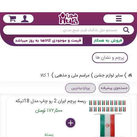
جستجو
فروش به همکار
قیمت و موجودی کالاها به روز میباشد
پرچم و نشان ها
سایر لوازم جشن
مراسم ملی و مذهبی
1 کالا
جستجوی پیشرفته
پربازدیدترین
ریسه پرچم ایران 2 رو چاپ مدل 18تیکه
۱۷۲,۵۰۰ تومان
delete
remove
add
بسته