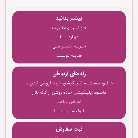
بیشتر بدانید
قـوانیـن و مقـررات
درباره مــا
حـریـم خصـوصـی
هدیـه تولـــد
راه های ارتباطی
دانلـود مستقیـم اپلیـکیشن خرده فروشی اندروید
دانلـود اپلیـکیشن خرده روشی از کافه بازار
تمـاس بـا مـا
لـوکیشــن مـــا
ثبت سفارش