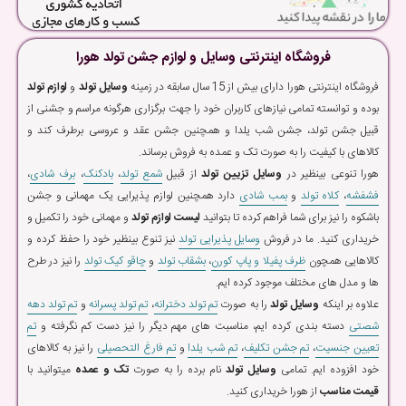
فروشگاه اینترنتی وسایل و لوازم جشن تولد هورا
فروشگاه اینترنتی هورا دارای بیش از 15 سال سابقه در زمینه
وسایل تولد
و
لوازم تولد
بوده و توانسته تمامی نیازهای کاربران خود را جهت برگزاری هرگونه مراسم و جشنی از
قبیل جشن تولد، جشن شب یلدا و همچنین جشن عقد و عروسی برطرف کند و
کالاهای با کیفیت را به صورت تک و عمده به فروش برساند.
هورا تنوعی بینظیر در
وسایل تزیین تولد
از قبیل
شمع تولد
،
بادکنک
،
برف شادی
،
فشفشه
،
کلاه تولد
و
بمب شادی
دارد همچنین لوازم پذیرایی یک مهمانی و جشن
باشکوه را نیز برای شما فراهم کرده تا بتوانید
لیست لوازم تولد
و مهمانی خود را تکمیل و
خریداری کنید. ما در فروش
وسایل پذیرایی تولد
نیز تنوع بینظیر خود را حفظ کرده و
کالاهایی همچون
ظرف پفیلا و پاپ کورن
،
بشقاب تولد
و
چاقو کیک تولد
را نیز در طرح
ها و مدل های مختلف موجود کرده ایم.
علاوه بر اینکه
وسایل تولد
را به صورت
تم تولد دخترانه
،
تم تولد پسرانه
و
تم تولد دهه
شصتی
دسته بندی کرده ایم، مناسبت های مهم دیگر را نیز دست کم نگرفته و
تم
تعیین جنسیت
،
تم جشن تکلیف
،
تم شب یلدا
و
تم فارغ التحصیلی
را نیز به کالاهای
خود افزوده ایم. تمامی
وسایل تولد
نام برده را به صورت
تک و عمده
میتوانید با
قیمت مناسب
از هورا خریداری کنید.