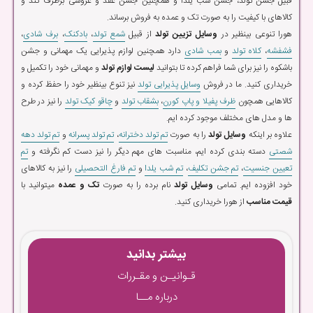
قبیل جشن تولد، جشن شب یلدا و همچنین جشن عقد و عروسی برطرف کند و
کالاهای با کیفیت را به صورت تک و عمده به فروش برساند.
هورا تنوعی بینظیر در
وسایل تزیین تولد
از قبیل
شمع تولد
،
بادکنک
،
برف شادی
،
فشفشه
،
کلاه تولد
و
بمب شادی
دارد همچنین لوازم پذیرایی یک مهمانی و جشن
باشکوه را نیز برای شما فراهم کرده تا بتوانید
لیست لوازم تولد
و مهمانی خود را تکمیل و
خریداری کنید. ما در فروش
وسایل پذیرایی تولد
نیز تنوع بینظیر خود را حفظ کرده و
کالاهایی همچون
ظرف پفیلا و پاپ کورن
،
بشقاب تولد
و
چاقو کیک تولد
را نیز در طرح
ها و مدل های مختلف موجود کرده ایم.
علاوه بر اینکه
وسایل تولد
را به صورت
تم تولد دخترانه
،
تم تولد پسرانه
و
تم تولد دهه
شصتی
دسته بندی کرده ایم، مناسبت های مهم دیگر را نیز دست کم نگرفته و
تم
تعیین جنسیت
،
تم جشن تکلیف
،
تم شب یلدا
و
تم فارغ التحصیلی
را نیز به کالاهای
خود افزوده ایم. تمامی
وسایل تولد
نام برده را به صورت
تک و عمده
میتوانید با
قیمت مناسب
از هورا خریداری کنید.
بیشتر بدانید
قـوانیـن و مقـررات
درباره مــا