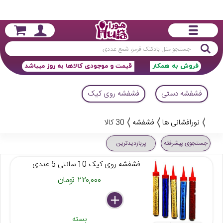
جستجو
فروش به همکار
قیمت و موجودی کالاها به روز میباشد
فشفشه دستی
فشفشه روی کیک
نورافشانی ها
فشفشه
30 کالا
جستجوی پیشرفته
پربازدیدترین
فشفشه روی کیک 10 سانتی 5 عددی
۲۲۰,۰۰۰ تومان
delete
remove
add
بسته