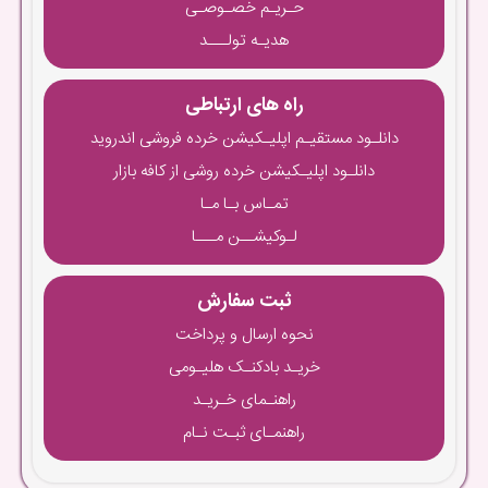
حـریـم خصـوصـی
هدیـه تولـــد
راه های ارتباطی
دانلـود مستقیـم اپلیـکیشن خرده فروشی اندروید
دانلـود اپلیـکیشن خرده روشی از کافه بازار
تمـاس بـا مـا
لـوکیشــن مـــا
ثبت سفارش
نحوه ارسال و پرداخت
خریـد بادکنـک هلیـومی
راهنـمای خـریـد
راهنمـای ثبـت نـام