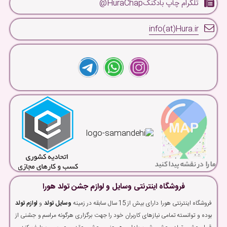
تلگرام چاپ بادکنکHuraChap@
info(at)Hura.ir
فروشگاه اینترنتی وسایل و لوازم جشن تولد هورا
فروشگاه اینترنتی هورا دارای بیش از 15 سال سابقه در زمینه
وسایل تولد
و
لوازم تولد
بوده و توانسته تمامی نیازهای کاربران خود را جهت برگزاری هرگونه مراسم و جشنی از