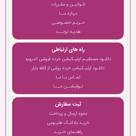
قـوانیـن و مقـررات
درباره مــا
حـریـم خصـوصـی
هدیـه تولـــد
راه های ارتباطی
دانلـود مستقیـم اپلیـکیشن خرده فروشی اندروید
دانلـود اپلیـکیشن خرده روشی از کافه بازار
تمـاس بـا مـا
لـوکیشــن مـــا
ثبت سفارش
نحوه ارسال و پرداخت
خریـد بادکنـک هلیـومی
راهنـمای خـریـد