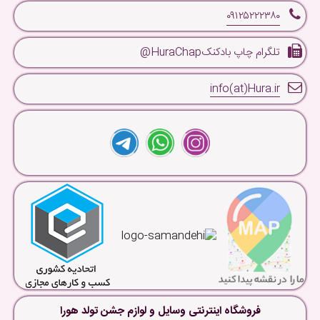
۰۹۱۲۵۲۲۲۳۸۰
تلگرام چاپ بادکنکHuraChap@
info(at)Hura.ir
فروشگاه اینترنتی وسایل و لوازم جشن تولد هورا