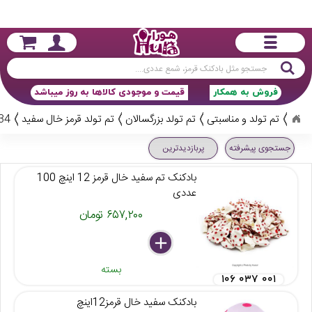
جستجو
فروش به همکار
قیمت و موجودی کالاها به روز میباشد
تم تولد و مناسبتی
تم تولد بزرگسالان
تم تولد قرمز خال سفید
34 کال
جستجوی پیشرفته
پربازدیدترین
بادکنک تم سفید خال قرمز 12 اینچ 100
عددی
۶۵۷,۲۰۰ تومان
delete
remove
add
بسته
۱۰۶ ۰۳۷ ۰۰۱
بادکنک سفید خال قرمز12اینچ