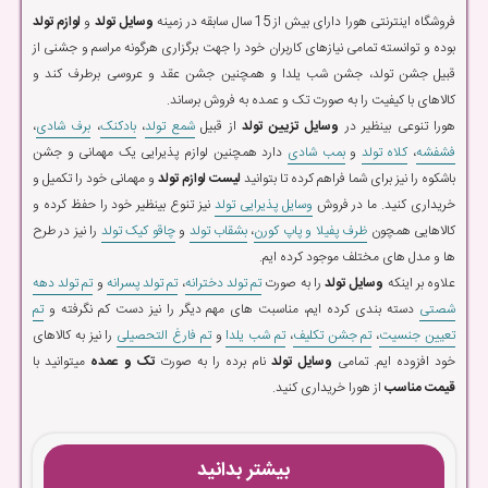
فروشگاه اینترنتی هورا دارای بیش از 15 سال سابقه در زمینه
وسایل تولد
و
لوازم تولد
بوده و توانسته تمامی نیازهای کاربران خود را جهت برگزاری هرگونه مراسم و جشنی از
قبیل جشن تولد، جشن شب یلدا و همچنین جشن عقد و عروسی برطرف کند و
کالاهای با کیفیت را به صورت تک و عمده به فروش برساند.
هورا تنوعی بینظیر در
وسایل تزیین تولد
از قبیل
شمع تولد
،
بادکنک
،
برف شادی
،
فشفشه
،
کلاه تولد
و
بمب شادی
دارد همچنین لوازم پذیرایی یک مهمانی و جشن
باشکوه را نیز برای شما فراهم کرده تا بتوانید
لیست لوازم تولد
و مهمانی خود را تکمیل و
خریداری کنید. ما در فروش
وسایل پذیرایی تولد
نیز تنوع بینظیر خود را حفظ کرده و
کالاهایی همچون
ظرف پفیلا و پاپ کورن
،
بشقاب تولد
و
چاقو کیک تولد
را نیز در طرح
ها و مدل های مختلف موجود کرده ایم.
علاوه بر اینکه
وسایل تولد
را به صورت
تم تولد دخترانه
،
تم تولد پسرانه
و
تم تولد دهه
شصتی
دسته بندی کرده ایم، مناسبت های مهم دیگر را نیز دست کم نگرفته و
تم
تعیین جنسیت
،
تم جشن تکلیف
،
تم شب یلدا
و
تم فارغ التحصیلی
را نیز به کالاهای
خود افزوده ایم. تمامی
وسایل تولد
نام برده را به صورت
تک و عمده
میتوانید با
قیمت مناسب
از هورا خریداری کنید.
بیشتر بدانید