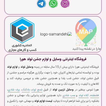
فروشگاه اینترنتی وسایل و لوازم جشن تولد هورا
فروشگاه اینترنتی هورا دارای بیش از 15 سال سابقه در زمینه
وسایل تولد
و
لوازم تولد
بوده و توانسته تمامی نیازهای کاربران خود را جهت برگزاری هرگونه مراسم و جشنی از
قبیل جشن تولد، جشن شب یلدا و همچنین جشن عقد و عروسی برطرف کند و
کالاهای با کیفیت را به صورت تک و عمده به فروش برساند.
هورا تنوعی بینظیر در
وسایل تزیین تولد
از قبیل
شمع تولد
،
بادکنک
،
برف شادی
،
فشفشه
،
کلاه تولد
و
بمب شادی
دارد همچنین لوازم پذیرایی یک مهمانی و جشن
باشکوه را نیز برای شما فراهم کرده تا بتوانید
لیست لوازم تولد
و مهمانی خود را تکمیل و