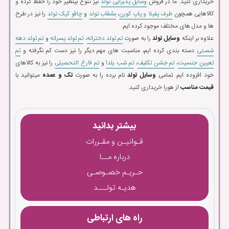
خریداری کنید. ما در فروش
وسایل پذیرایی تولد
نیز تنوع بینظیر خود را حفظ کرده و
کالاهایی همچون
ظرف پفیلا و پاپ کورن
،
بشقاب تولد
و
چاقو کیک تولد
را نیز در طرح
ها و مدل های مختلف موجود کرده ایم.
علاوه بر اینکه
وسایل تولد
را به صورت
تم تولد دخترانه
،
تم تولد پسرانه
و
تم تولد دهه
شصتی
دسته بندی کرده ایم، مناسبت های مهم دیگر را نیز دست کم نگرفته و
تم
تعیین جنسیت
،
تم جشن تکلیف
،
تم شب یلدا
و
تم فارغ التحصیلی
را نیز به کالاهای
خود افزوده ایم. تمامی
وسایل تولد
نام برده را به صورت
تک و عمده
میتوانید با
قیمت مناسب
از هورا خریداری کنید.
بیشتر بدانید
قـوانیـن و مقـررات
درباره مــا
حـریـم خصـوصـی
هدیـه تولـــد
راه های ارتباطی