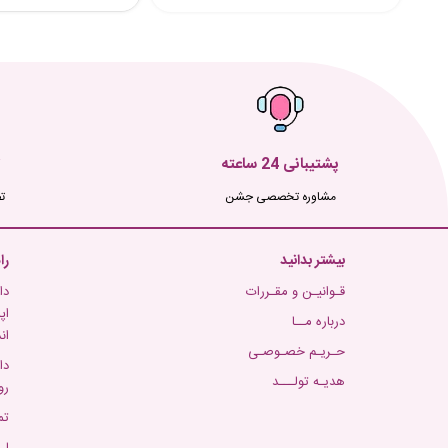
پشتیبانی 24 ساعته
مشاوره تخصصی جشن
ت
بیشتر بدانید
را
قـوانیـن و مقـررات
دا
اپ
درباره مــا
ان
حـریـم خصـوصـی
دا
هدیـه تولـــد
رو
تم
لـ