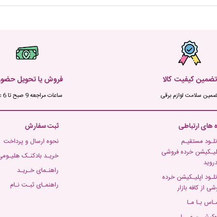
تضمین کیفیت کالا
فروش یا تحویل حضو
ضمین سلامت لوازم برقی
ساعات مراجعه 9 صبح تا 6 عصر
ه های ارتباطی
ثبت سفارش
نلـود مستقیـم
نحوه ارسال و پرداخت
لیـکیشن خرده فروشی
خریـد بادکنـک هلیـومی
دروید
راهنـمای خـریـد
نلـود اپلیـکیشن خرده
راهنمـای ثبـت نـام
شی از کافه بازار
ـاس بـا مـا
وکیشــن مـــا