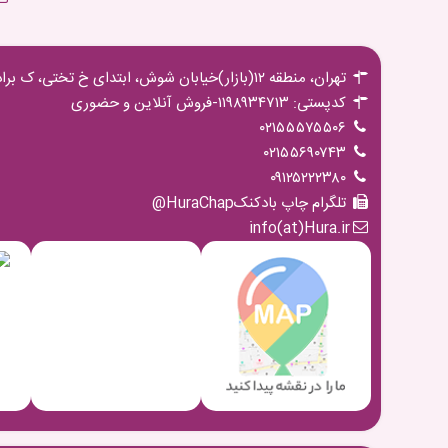
تهران، منطقه ۱۲(بازار)خیابان شوش، ابتدای خ تختی، ک برادران مجیدی،پ ۱۶ ط اول
کدپستی: ۱۱۹۸۹۳۴۷۱۳-فروش آنلاین و حضوری
۰۲۱۵۵۵۷۵۵۰۶
۰۲۱۵۵۶۹۰۷۴۳
۰۹۱۲۵۲۲۲۳۸۰
تلگرام چاپ بادکنکHuraChap@
info(at)Hura.ir