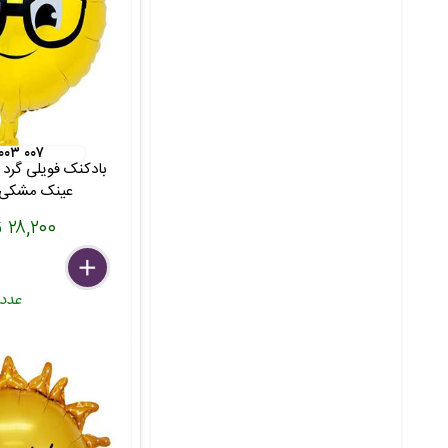
 ۰۰۳ ۰۰۷
بادکنک فویلی گرد
عینک مشکی 18 این
۲۸,۲۰۰ تومان
delete
remove
add
عدد