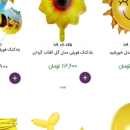
۱
۱۰۹ ۰۱۱ ۰۷۵
۱۰۹
مدل خورشید
بادکنک فویلی مدل گل آفتاب گردان
۱۱۶,۶۰۰ تومان
۸۲,۹۰۰
delete
remove
add
delete
remove
add
عدد