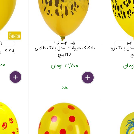
۰۹
۱۰۶ ۰۰۴ ۰۰۵
۱۰۶
مدل پلنگ زرد
بادکنک حیوانات مدل پلنگ طلایی
بادکنک ریز م
12اینچ
۵,۴۰۰
۱۲,۷۰۰ تومان
delete
remove
add
delete
remove
add
عدد