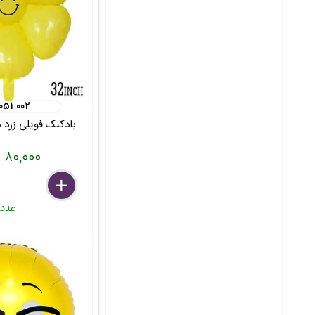
 ۰۵۱ ۰۰۲
بادکنک فویلی زرد
۸۰,۰۰۰ تومان
delete
remove
add
عدد