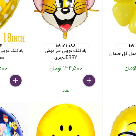
۰۴
۱۰۹ ۰۱۱ ۰۸۸
۱۰۹
بادکنک فویلی سر موش
بادکنک فویلی
 مدل گل خندان
JERRYجری
سفید 
۱۳۴,۵۰۰ تومان
۲۹,۵۰۰
delete
remove
add
delete
remove
add
عدد