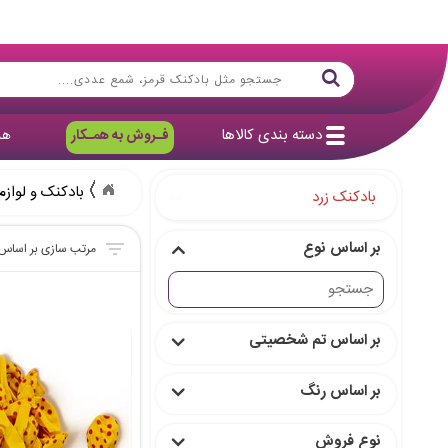
دسته بندی کالاها
فـروش به همـکار
هد
بادکنک و لوازم
بادکنک زرد
بر اساس نوع
بر اساس تم شخصیتی
بر اساس رنگ
نوع فروش