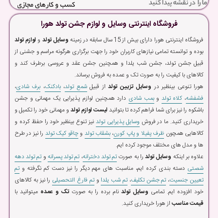
فروشگاه اینترنتی وسایل و لوازم جشن تولد هورا
فروشگاه اینترنتی هورا دارای بیش از 15 سال سابقه در زمینه
وسایل تولد
و
لوازم تولد
بوده و توانسته تمامی نیازهای کاربران خود را جهت برگزاری هرگونه مراسم و جشنی از
قبیل جشن تولد، جشن شب یلدا و همچنین جشن عقد و عروسی برطرف کند و
کالاهای با کیفیت را به صورت تک و عمده به فروش برساند.
هورا تنوعی بینظیر در
وسایل تزیین تولد
از قبیل
شمع تولد
،
بادکنک
،
برف شادی
،
فشفشه
،
کلاه تولد
و
بمب شادی
دارد همچنین لوازم پذیرایی یک مهمانی و جشن
باشکوه را نیز برای شما فراهم کرده تا بتوانید
لیست لوازم تولد
و مهمانی خود را تکمیل و
خریداری کنید. ما در فروش
وسایل پذیرایی تولد
نیز تنوع بینظیر خود را حفظ کرده و
کالاهایی همچون
ظرف پفیلا و پاپ کورن
،
بشقاب تولد
و
چاقو کیک تولد
را نیز در طرح
ها و مدل های مختلف موجود کرده ایم.
علاوه بر اینکه
وسایل تولد
را به صورت
تم تولد دخترانه
،
تم تولد پسرانه
و
تم تولد دهه
شصتی
دسته بندی کرده ایم، مناسبت های مهم دیگر را نیز دست کم نگرفته و
تم
تعیین جنسیت
،
تم جشن تکلیف
،
تم شب یلدا
و
تم فارغ التحصیلی
را نیز به کالاهای
خود افزوده ایم. تمامی
وسایل تولد
نام برده را به صورت
تک و عمده
میتوانید با
قیمت مناسب
از هورا خریداری کنید.