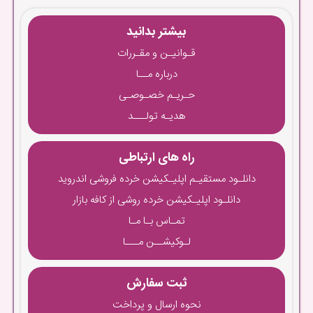
بیشتر بدانید
قـوانیـن و مقـررات
درباره مــا
حـریـم خصـوصـی
هدیـه تولـــد
راه های ارتباطی
دانلـود مستقیـم اپلیـکیشن خرده فروشی اندروید
دانلـود اپلیـکیشن خرده روشی از کافه بازار
تمـاس بـا مـا
لـوکیشــن مـــا
ثبت سفارش
نحوه ارسال و پرداخت