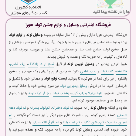
فروشگاه اینترنتی وسایل و لوازم جشن تولد هورا
فروشگاه اینترنتی هورا دارای بیش از 15 سال سابقه در زمینه
وسایل تولد
و
لوازم تولد
بوده و توانسته تمامی نیازهای کاربران خود را جهت برگزاری هرگونه مراسم و جشنی از
قبیل جشن تولد، جشن شب یلدا و همچنین جشن عقد و عروسی برطرف کند و
کالاهای با کیفیت را به صورت تک و عمده به فروش برساند.
هورا تنوعی بینظیر در
وسایل تزیین تولد
از قبیل
شمع تولد
،
بادکنک
،
برف شادی
،
فشفشه
،
کلاه تولد
و
بمب شادی
دارد همچنین لوازم پذیرایی یک مهمانی و جشن
باشکوه را نیز برای شما فراهم کرده تا بتوانید
لیست لوازم تولد
و مهمانی خود را تکمیل و
خریداری کنید. ما در فروش
وسایل پذیرایی تولد
نیز تنوع بینظیر خود را حفظ کرده و
کالاهایی همچون
ظرف پفیلا و پاپ کورن
،
بشقاب تولد
و
چاقو کیک تولد
را نیز در طرح
ها و مدل های مختلف موجود کرده ایم.
علاوه بر اینکه
وسایل تولد
را به صورت
تم تولد دخترانه
،
تم تولد پسرانه
و
تم تولد دهه
شصتی
دسته بندی کرده ایم، مناسبت های مهم دیگر را نیز دست کم نگرفته و
تم
تعیین جنسیت
،
تم جشن تکلیف
،
تم شب یلدا
و
تم فارغ التحصیلی
را نیز به کالاهای
خود افزوده ایم. تمامی
وسایل تولد
نام برده را به صورت
تک و عمده
میتوانید با