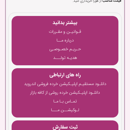
قیمت مناسب
از هورا خریداری کنید.
بیشتر بدانید
قـوانیـن و مقـررات
درباره مــا
حـریـم خصـوصـی
هدیـه تولـــد
راه های ارتباطی
دانلـود مستقیـم اپلیـکیشن خرده فروشی اندروید
دانلـود اپلیـکیشن خرده روشی از کافه بازار
تمـاس بـا مـا
لـوکیشــن مـــا
ثبت سفارش