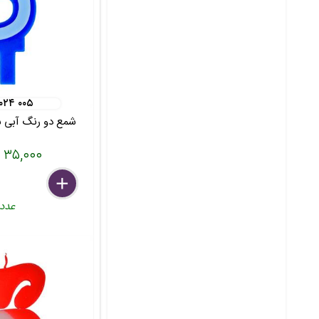
۰۲۴ ۰۰۵
شمع دو رنگ آبی سر
۳۵,۰۰۰ تومان
delete
remove
add
عدد