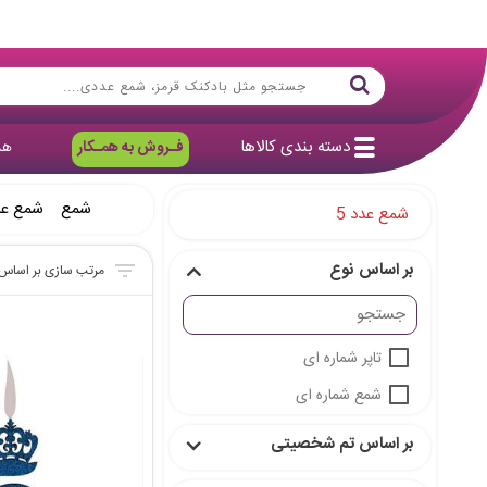
دسته بندی کالاها
فـروش به همـکار
هد
شمع
شمع ع
شمع عدد 5
بر اساس نوع
تاپر شماره ای
شمع شماره ای
بر اساس تم شخصیتی