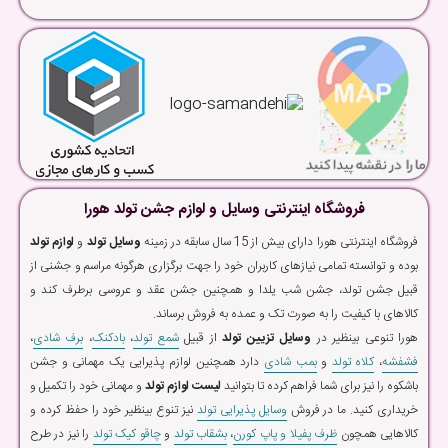
فروشگاه اینترنتی وسایل و لوازم جشن تولد هورا
فروشگاه اینترنتی هورا دارای بیش از 15 سال سابقه در زمینه
وسایل تولد
و
لوازم تولد
بوده و توانسته تمامی نیازهای کاربران خود را جهت برگزاری هرگونه مراسم و جشنی از
قبیل جشن تولد، جشن شب یلدا و همچنین جشن عقد و عروسی برطرف کند و
کالاهای با کیفیت را به صورت تک و عمده به فروش برساند.
هورا تنوعی بینظیر در
وسایل تزیین تولد
از قبیل
شمع تولد
،
بادکنک
،
برف شادی
،
فشفشه
،
کلاه تولد
و
بمب شادی
دارد همچنین لوازم پذیرایی یک مهمانی و جشن
باشکوه را نیز برای شما فراهم کرده تا بتوانید
لیست لوازم تولد
و مهمانی خود را تکمیل و
خریداری کنید. ما در فروش
وسایل پذیرایی تولد
نیز تنوع بینظیر خود را حفظ کرده و
کالاهایی همچون
ظرف پفیلا و پاپ کورن
،
بشقاب تولد
و
چاقو کیک تولد
را نیز در طرح