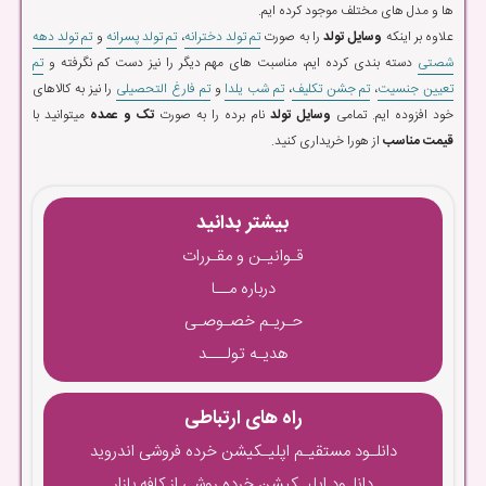
ها و مدل های مختلف موجود کرده ایم.
علاوه بر اینکه
وسایل تولد
را به صورت
تم تولد دخترانه
،
تم تولد پسرانه
و
تم تولد دهه
شصتی
دسته بندی کرده ایم، مناسبت های مهم دیگر را نیز دست کم نگرفته و
تم
تعیین جنسیت
،
تم جشن تکلیف
،
تم شب یلدا
و
تم فارغ التحصیلی
را نیز به کالاهای
خود افزوده ایم. تمامی
وسایل تولد
نام برده را به صورت
تک و عمده
میتوانید با
قیمت مناسب
از هورا خریداری کنید.
بیشتر بدانید
قـوانیـن و مقـررات
درباره مــا
حـریـم خصـوصـی
هدیـه تولـــد
راه های ارتباطی
دانلـود مستقیـم اپلیـکیشن خرده فروشی اندروید
دانلـود اپلیـکیشن خرده روشی از کافه بازار