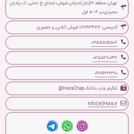
تهران، منطقه ۱۲(بازار)خیابان شوش، ابتدای خ تختی، ک برادران
مجیدی،پ ۱۶ ط اول
کدپستی: ۱۱۹۸۹۳۴۷۱۳-فروش آنلاین و حضوری
۰۲۱۵۵۵۷۵۵۰۶
۰۲۱۵۵۶۹۰۷۴۳
۰۹۱۲۵۲۲۲۳۸۰
تلگرام چاپ بادکنکHuraChap@
info(at)Hura.ir