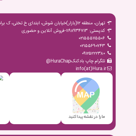
تهران، منطقه ۱۲(بازار)خیابان شوش، ابتدای خ تختی، ک برادران مجیدی،پ ۱۶ ط اول
کدپستی: ۱۱۹۸۹۳۴۷۱۳-فروش آنلاین و حضوری
۰۲۱۵۵۵۷۵۵۰۶
۰۲۱۵۵۶۹۰۷۴۳
۰۹۱۲۵۲۲۲۳۸۰
تلگرام چاپ بادکنکHuraChap@
info(at)Hura.ir