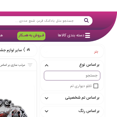
دسته بندی کالاها
فـروش به همـکار
هد
سایر لوازم جش
بنر
بر اساس نوع
تابلو دیواری تم
بر اساس تم شخصیتی
بر اساس رنگ