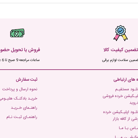
تضمین کیفیت کالا
فروش یا تحویل حضو
ضمین سلامت لوازم برقی
ساعات مراجعه 9 صبح تا 6 عصر
ه های ارتباطی
ثبت سفارش
نلـود مستقیـم
نحوه ارسال و پرداخت
لیـکیشن خرده فروشی
خریـد بادکنـک هلیـومی
دروید
راهنـمای خـریـد
نلـود اپلیـکیشن خرده
راهنمـای ثبـت نـام
شی از کافه بازار
ـاس بـا مـا
وکیشــن مـــا