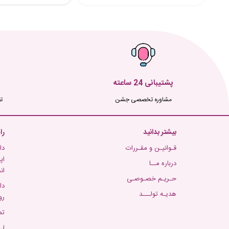
پشتیبانی 24 ساعته
مشاوره تخصصی جشن
ت
بیشتر بدانید
را
قـوانیـن و مقـررات
دا
اپ
درباره مــا
ان
حـریـم خصـوصـی
دا
هدیـه تولـــد
رو
تم
لـ