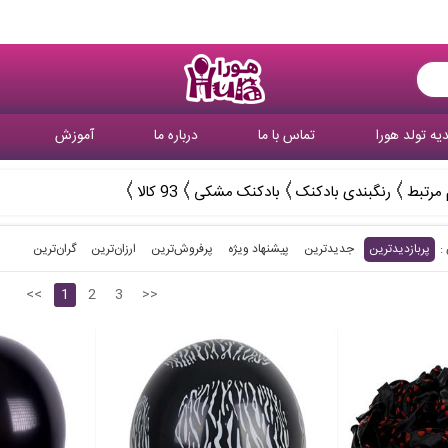
یه تولد هورا
تماس با ما
درباره ما
آموزش
 مرتبط
رنگبندی بادکنک
بادکنک مشکی
93 کالا
پربازدیدترین
جدیدترین
پیشنهاد ویژه
پرفروش‌ترین‌
ارزان‌ترین
گران‌ترین
<<
1
2
3
>>