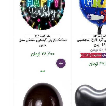
۱۱۲ ۰۰۵ ۰۱۰
۱۱۲ ۰۰۱ ۰۰
 گرد فارغ التحصیلی
بادکنک فویلی گردهپی مشکی مدل
18 اینچ
نئون
۵ تومان
۳۸,۷۰۰ تومان
تخفیف ( %۱۰ )
 تومان
delete
remove
add
عدد
عدد