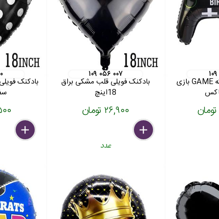
۲۰
۱۰۹ ۰۵۶ ۰۰۷
۱۰۹
بادکنک فویلی دسته GAME بازی
بادکنک فویلی قلب مشکی براق
بادکنک فویلی
اکس
18اینچ
سفید 
۲۶,۹۰۰ تومان
۲۹,۵۰۰
delete
remove
add
delete
remove
add
عدد