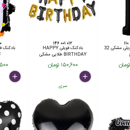
۰
۱۴۶ ۰۰۱ ۰۱۲
۱۱۰
بادکنک عدد یک فویلی مشکی 32
بادکنک فویلی HAPPY
بادکنک ف
BIRTHDAY طلایی مشکی
ک
۱۵۰,۶۰۰ تومان
۳۴,۵۰۰
delete
remove
add
delete
remove
add
سری