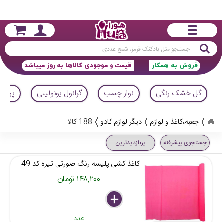
جستجو
فروش به همکار
قیمت و موجودی کالاها به روز میباشد
گل خشک رنگی
نوار چسب
گرانول یونولیتی
پوشال
جعبه،کاغذ و لوازم
دیگر لوازم کادو
188 کالا
جستجوی پیشرفته
پربازدیدترین
کاغذ کشی پلیسه رنگ صورتی تیره کد 49
۱۴۸,۲۰۰ تومان
delete
remove
add
عدد