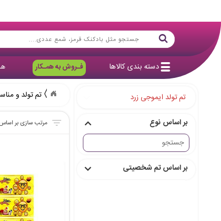
دسته بندی کالاها
فـروش به همـکار
هد
تم تولد و مناس
تم تولد ایموجی زرد
بر اساس نوع
بر اساس تم شخصیتی