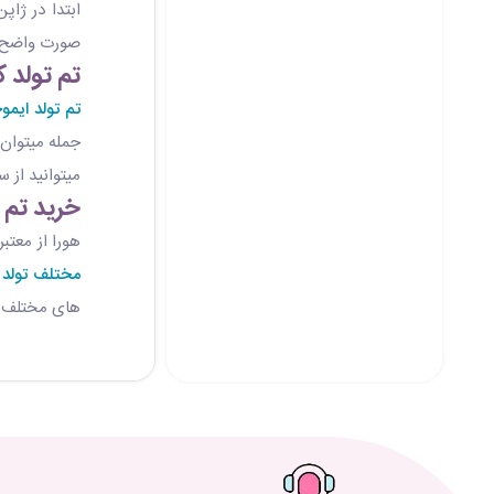
ابتدا در ژا
صورت واضح ت
تم تولد 
تم تولد ایمو
جمله میتوان
میتوانید از 
خرید تم 
هورا از معتب
مختلف تولد
و
های مختلف و 