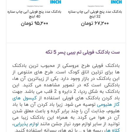
بادکنک عدد پنج فویلی آبی چاپ ستاره
بادکنک عدد پنج فویلی آبی چاپ ستاره
32 اینچ
40 اینچ
۶۷,۲۰۰ تومان
۹۵,۲۰۰ تومان
ست بادکنک فویلی تم بیبی پسر 5 تکه
بادکنک فویلی طرح عروسکی از محبوب ترین بادکنک
ها برای تزئین اتاق کودک است. طرح های متنوعی از
این بادکنک در بازار وجود دارد. یکی از زیباترین آن ها،
بادکنکی است که در تصویر مشاهده می کنید. این
بادکنک به شکل ردپا، 2 دایره و 2 قلب می باشد. جهت
باد کردن بادکنک های فویلی استفاده از
کپسول های
گاز هلیومی
توصیه می شود. زیرا باد کردن آن ها با باد
هلیوم، جذابت آن را چند برابر کرده و باعث معلق شدن
آن در هوا می گردد. به همراه این بادکنک زیبا می
توانید از سایر لوازم مورد نیاز جشن مانند
لوازم پذیرایی
،
کلاه ها
، ریسه ها و ... با تم های پسرانه استفاده کنید.