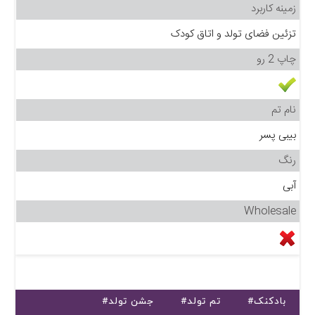
زمینه کاربرد
تزئین فضای تولد و اتاق کودک
چاپ 2 رو
نام تم
بیبی پسر
رنگ
آبی
Wholesale
#بادکنک
#تم تولد
#جشن تولد