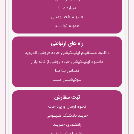
درباره مــا
حـریـم خصـوصـی
هدیـه تولـــد
راه های ارتباطی
دانلـود مستقیـم اپلیـکیشن خرده فروشی اندروید
دانلـود اپلیـکیشن خرده روشی از کافه بازار
تمـاس بـا مـا
لـوکیشــن مـــا
ثبت سفارش
نحوه ارسال و پرداخت
خریـد بادکنـک هلیـومی
راهنـمای خـریـد
راهنمـای ثبـت نـام