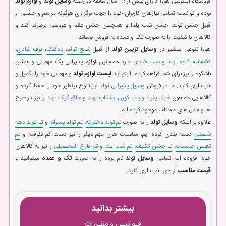
فروشگاه اینترنتی هورا دارای بیش از 15 سال سابقه در زمینه
وسایل تولد
و
لوازم تولد
بوده و توانسته تمامی نیازهای کاربران خود را جهت برگزاری هرگونه مراسم و جشنی از
قبیل جشن تولد، جشن شب یلدا و همچنین جشن عقد و عروسی برطرف کند و
کالاهای با کیفیت را به صورت تک و عمده به فروش برساند.
هورا تنوعی بینظیر در
وسایل تزیین تولد
از قبیل
شمع تولد
،
بادکنک
،
برف شادی
،
فشفشه
،
کلاه تولد
و
بمب شادی
دارد همچنین لوازم پذیرایی یک مهمانی و جشن
باشکوه را نیز برای شما فراهم کرده تا بتوانید
لیست لوازم تولد
و مهمانی خود را تکمیل و
خریداری کنید. ما در فروش
وسایل پذیرایی تولد
نیز تنوع بینظیر خود را حفظ کرده و
کالاهایی همچون
ظرف پفیلا و پاپ کورن
،
بشقاب تولد
و
چاقو کیک تولد
را نیز در طرح
ها و مدل های مختلف موجود کرده ایم.
علاوه بر اینکه
وسایل تولد
را به صورت
تم تولد دخترانه
،
تم تولد پسرانه
و
تم تولد دهه
شصتی
دسته بندی کرده ایم، مناسبت های مهم دیگر را نیز دست کم نگرفته و
تم
تعیین جنسیت
،
تم جشن تکلیف
،
تم شب یلدا
و
تم فارغ التحصیلی
را نیز به کالاهای
خود افزوده ایم. تمامی
وسایل تولد
نام برده را به صورت
تک و عمده
میتوانید با
قیمت مناسب
از هورا خریداری کنید.
بیشتر بدانید
قـوانیـن و مقـررات