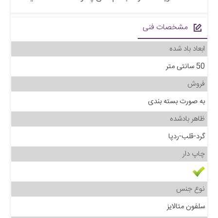
مشخصات فنی
ابعاد باد شده
50 سانتی متر
فروش
به صورت بسته بندی
ظاهر بادشده
گرد-قلب-ردپا
چاپ دار
نوع جنس
سلفون متالایز