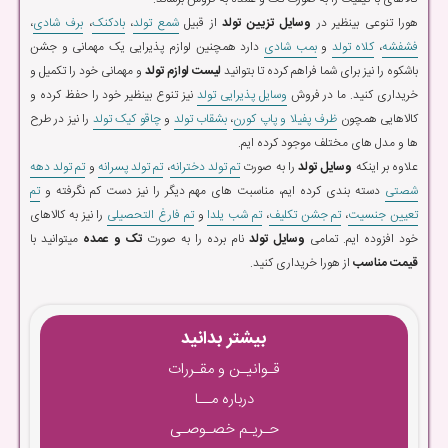
هورا تنوعی بینظیر در
وسایل تزیین تولد
از قبیل
شمع تولد
،
بادکنک
،
برف شادی
،
فشفشه
،
کلاه تولد
و
بمب شادی
دارد همچنین لوازم پذیرایی یک مهمانی و جشن
باشکوه را نیز برای شما فراهم کرده تا بتوانید
لیست لوازم تولد
و مهمانی خود را تکمیل و
خریداری کنید. ما در فروش
وسایل پذیرایی تولد
نیز تنوع بینظیر خود را حفظ کرده و
کالاهایی همچون
ظرف پفیلا و پاپ کورن
،
بشقاب تولد
و
چاقو کیک تولد
را نیز در طرح
ها و مدل های مختلف موجود کرده ایم.
علاوه بر اینکه
وسایل تولد
را به صورت
تم تولد دخترانه
،
تم تولد پسرانه
و
تم تولد دهه
شصتی
دسته بندی کرده ایم، مناسبت های مهم دیگر را نیز دست کم نگرفته و
تم
تعیین جنسیت
،
تم جشن تکلیف
،
تم شب یلدا
و
تم فارغ التحصیلی
را نیز به کالاهای
خود افزوده ایم. تمامی
وسایل تولد
نام برده را به صورت
تک و عمده
میتوانید با
قیمت مناسب
از هورا خریداری کنید.
بیشتر بدانید
قـوانیـن و مقـررات
درباره مــا
حـریـم خصـوصـی