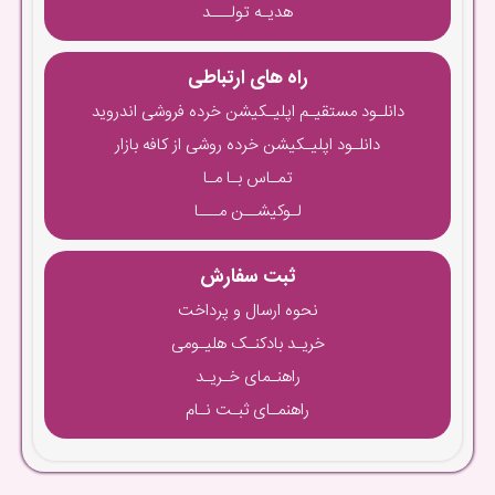
هدیـه تولـــد
راه های ارتباطی
دانلـود مستقیـم اپلیـکیشن خرده فروشی اندروید
دانلـود اپلیـکیشن خرده روشی از کافه بازار
تمـاس بـا مـا
لـوکیشــن مـــا
ثبت سفارش
نحوه ارسال و پرداخت
خریـد بادکنـک هلیـومی
راهنـمای خـریـد
راهنمـای ثبـت نـام