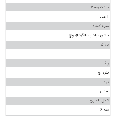
تعداددربسته
1 عدد
زمینه کاربرد
جشن تولد و سالگرد ازدواج
نام تم
-
رنگ
نقره ای
نوع
عددی
شکل ظاهری
عدد 2