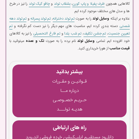
کالاهایی همچون
ظرف پفیلا و پاپ کورن
،
بشقاب تولد
و
چاقو کیک تولد
را نیز در طرح
ها و مدل های مختلف موجود کرده ایم.
علاوه بر اینکه
وسایل تولد
را به صورت
تم تولد دخترانه
،
تم تولد پسرانه
و
تم تولد دهه
شصتی
دسته بندی کرده ایم، مناسبت های مهم دیگر را نیز دست کم نگرفته و
تم
تعیین جنسیت
،
تم جشن تکلیف
،
تم شب یلدا
و
تم فارغ التحصیلی
را نیز به کالاهای
خود افزوده ایم. تمامی
وسایل تولد
نام برده را به صورت
تک و عمده
میتوانید با
قیمت مناسب
از هورا خریداری کنید.
بیشتر بدانید
قـوانیـن و مقـررات
درباره مــا
حـریـم خصـوصـی
هدیـه تولـــد
راه های ارتباطی
دانلـود مستقیـم اپلیـکیشن خرده فروشی اندروید