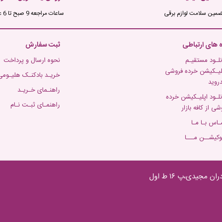
ضمین سلامت لوازم برقی
ساعات مراجعه 9 صبح تا 6 عصر
ه های ارتباطی
ثبت سفارش
نلـود مستقیـم
نحوه ارسال و پرداخت
لیـکیشن خرده فروشی
خریـد بادکنـک هلیـومی
دروید
راهنـمای خـریـد
نلـود اپلیـکیشن خرده
راهنمـای ثبـت نـام
شی از کافه بازار
ـاس بـا مـا
وکیشــن مـــا