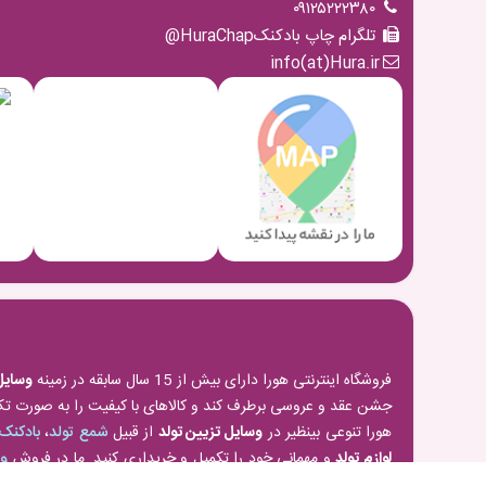
۰۹۱۲۵۲۲۲۳۸۰
تلگرام چاپ بادکنکHuraChap@
info(at)Hura.ir
فروشگاه اینترنتی هورا دارای بیش از 15 سال سابقه در زمینه
وسایل
جشن عقد و عروسی برطرف کند و کالاهای با کیفیت را به صورت تک
هورا تنوعی بینظیر در
وسایل تزیین تولد
از قبیل
شمع تولد
،
بادکنک
لوازم تولد
و مهمانی خود را تکمیل و خریداری کنید. ما در فروش
وس
مدل های مختلف موجود کرده ایم.