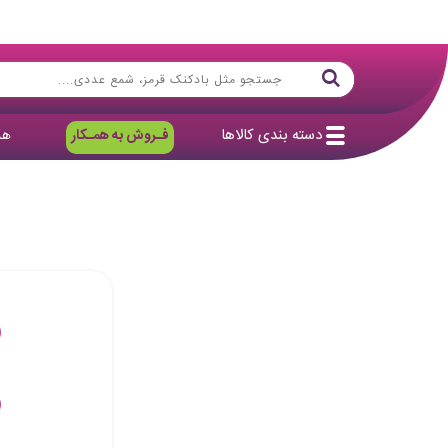
دسته بندی کالاها
فـروش به همـکار
هد