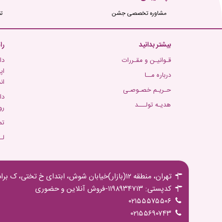
مشاوره تخصصی جشن
ت
بیشتر بدانید
را
قـوانیـن و مقـررات
دا
اپ
درباره مــا
ان
حـریـم خصـوصـی
دا
هدیـه تولـــد
رو
تم
لـ
تهران، منطقه ۱۲(بازار)خیابان شوش، ابتدای خ تختی، ک برادران مجیدی،پ ۱۶ ط اول
کدپستی: ۱۱۹۸۹۳۴۷۱۳-فروش آنلاین و حضوری
۰۲۱۵۵۵۷۵۵۰۶
۰۲۱۵۵۶۹۰۷۴۳