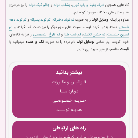
کالاهایی همچون
ظرف پفیلا و پاپ کورن
،
بشقاب تولد
و
چاقو کیک تولد
را نیز در طرح
ها و مدل های مختلف موجود کرده ایم.
علاوه بر اینکه
وسایل تولد
را به صورت
تم تولد دخترانه
،
تم تولد پسرانه
و
تم تولد دهه
شصتی
دسته بندی کرده ایم، مناسبت های مهم دیگر را نیز دست کم نگرفته و
تم
تعیین جنسیت
،
تم جشن تکلیف
،
تم شب یلدا
و
تم فارغ التحصیلی
را نیز به کالاهای
خود افزوده ایم. تمامی
وسایل تولد
نام برده را به صورت
تک و عمده
میتوانید با
قیمت مناسب
از هورا خریداری کنید.
بیشتر بدانید
قـوانیـن و مقـررات
درباره مــا
حـریـم خصـوصـی
هدیـه تولـــد
راه های ارتباطی
دانلـود مستقیـم اپلیـکیشن خرده فروشی اندروید