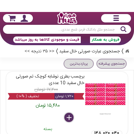
جستجو
فروش به همکار
قیمت و موجودی کالاها به روز میباشد
جستجوی عبارت صورتی خال سفید
<< ۳۵ نتیجه >>
جستجوی پیشرفته
پربازدیدترین
برچسب بطری نوشابه کوچک تم صورتی
خال سفید 10 عددی
۱۷,۲۰۰ تومان
۱,۷۲۰ تومان
تخفیف ( %۱۰ )
۱۵,۴۸۰ تومان
delete
remove
add
بسته
۱۴۸ ۰۲۰ ۰۴۰