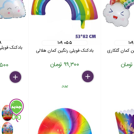
۸
۱۰۹ ۰۵۵
۱۰۹
بادکنک فویلی
ن کمان گلکاری
بادکنک فویلی رنگین کمان هلالی
۹۹,۳۰۰ تومان
۳۴,۵۰۰
delete
remove
add
delete
remove
add
عدد