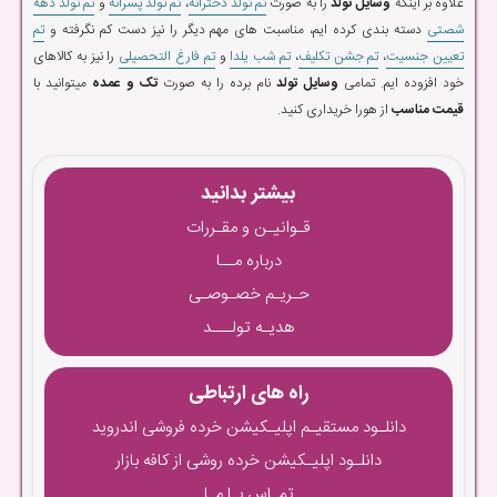
علاوه بر اینکه
وسایل تولد
را به صورت
تم تولد دخترانه
،
تم تولد پسرانه
و
تم تولد دهه
شصتی
دسته بندی کرده ایم، مناسبت های مهم دیگر را نیز دست کم نگرفته و
تم
تعیین جنسیت
،
تم جشن تکلیف
،
تم شب یلدا
و
تم فارغ التحصیلی
را نیز به کالاهای
خود افزوده ایم. تمامی
وسایل تولد
نام برده را به صورت
تک و عمده
میتوانید با
قیمت مناسب
از هورا خریداری کنید.
بیشتر بدانید
قـوانیـن و مقـررات
درباره مــا
حـریـم خصـوصـی
هدیـه تولـــد
راه های ارتباطی
دانلـود مستقیـم اپلیـکیشن خرده فروشی اندروید
دانلـود اپلیـکیشن خرده روشی از کافه بازار
تمـاس بـا مـا