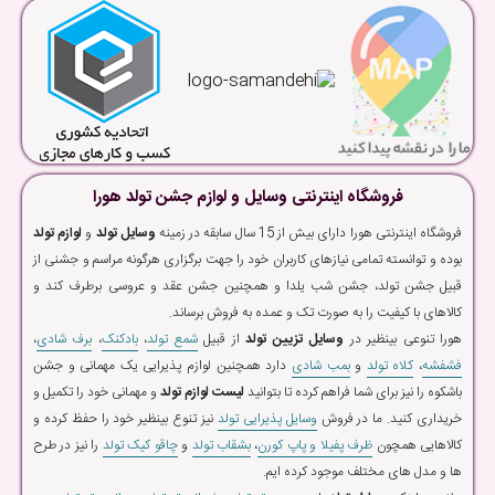
فروشگاه اینترنتی وسایل و لوازم جشن تولد هورا
فروشگاه اینترنتی هورا دارای بیش از 15 سال سابقه در زمینه
وسایل تولد
و
لوازم تولد
بوده و توانسته تمامی نیازهای کاربران خود را جهت برگزاری هرگونه مراسم و جشنی از
قبیل جشن تولد، جشن شب یلدا و همچنین جشن عقد و عروسی برطرف کند و
کالاهای با کیفیت را به صورت تک و عمده به فروش برساند.
هورا تنوعی بینظیر در
وسایل تزیین تولد
از قبیل
شمع تولد
،
بادکنک
،
برف شادی
،
فشفشه
،
کلاه تولد
و
بمب شادی
دارد همچنین لوازم پذیرایی یک مهمانی و جشن
باشکوه را نیز برای شما فراهم کرده تا بتوانید
لیست لوازم تولد
و مهمانی خود را تکمیل و
خریداری کنید. ما در فروش
وسایل پذیرایی تولد
نیز تنوع بینظیر خود را حفظ کرده و
کالاهایی همچون
ظرف پفیلا و پاپ کورن
،
بشقاب تولد
و
چاقو کیک تولد
را نیز در طرح
ها و مدل های مختلف موجود کرده ایم.