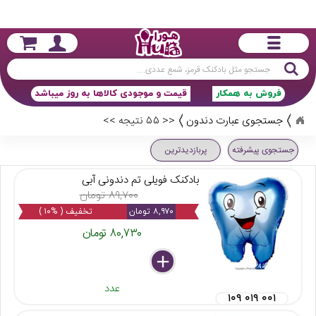
جستجو
فروش به همکار
قیمت و موجودی کالاها به روز میباشد
جستجوی عبارت دندون
<< ۵۵ نتیجه >>
جستجوی پیشرفته
پربازدیدترین
بادکنک فویلی تم دندونی آبی
۸۹,۷۰۰ تومان
۸,۹۷۰ تومان
تخفیف ( %۱۰ )
۸۰,۷۳۰ تومان
delete
remove
add
عدد
۱۰۹ ۰۱۹ ۰۰۱