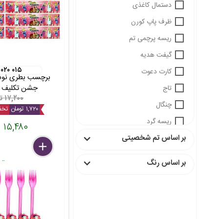
دستمال کاغذی
ظرف پاپ کورن
ریسه پرچمی تم
گیفت هدیه
 ۰۲۰ ۰۱۵
کارت دعوت
برچسب بطری نوش
جشن تکلیف 10 عددی
تاج
۱۷,۲۰۰ تومان
چنگال
۱,۷۲۰ تومان
تخفی
ریسه گرد
۱۵,۴۸۰ تومان
بر اساس تم شخصیتی
چاقو
delete
remove
add
چاقو کارد کیک
بسته
بر اساس رنگ
عینک
نی نوش
بشقاب و لیوان