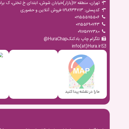
تهران، منطقه ۱۲(بازار)خیابان شوش، ابتدای خ تختی، ک برادران مجیدی،پ ۱۶ ط اول
کدپستی: ۱۱۹۸۹۳۴۷۱۳-فروش آنلاین و حضوری
۰۲۱۵۵۵۷۵۵۰۶
۰۲۱۵۵۶۹۰۷۴۳
۰۹۱۲۵۲۲۲۳۸۰
تلگرام چاپ بادکنکHuraChap@
info(at)Hura.ir