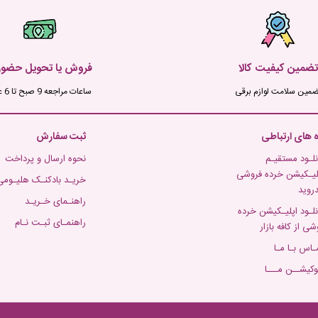
تضمین کیفیت کالا
فروش یا تحویل حضو
ضمین سلامت لوازم برقی
ساعات مراجعه 9 صبح تا 6 عصر
ه های ارتباطی
ثبت سفارش
نلـود مستقیـم
نحوه ارسال و پرداخت
لیـکیشن خرده فروشی
خریـد بادکنـک هلیـومی
دروید
راهنـمای خـریـد
نلـود اپلیـکیشن خرده
راهنمـای ثبـت نـام
شی از کافه بازار
ـاس بـا مـا
وکیشــن مـــا