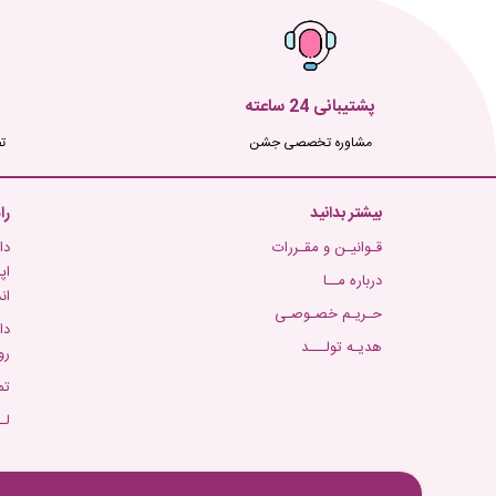
پشتیبانی 24 ساعته
مشاوره تخصصی جشن
ت
بیشتر بدانید
را
قـوانیـن و مقـررات
دا
اپ
درباره مــا
ان
حـریـم خصـوصـی
دا
هدیـه تولـــد
رو
تم
لـ