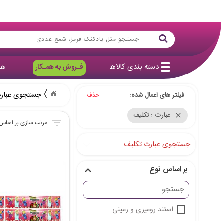
دسته بندی کالاها
فـروش به همـکار
هد
جستجوی عبارت
فیلتر های اعمال شده:
حذف
عبارت : تکلیف
close
جستجوی عبارت تکلیف
بر اساس نوع
استند رومیزی و زمینی