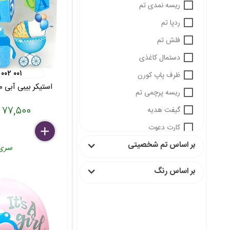
ریسه نمدی تم
ردپا تم
فلش تم
دستمال کاغذی
 ۰۰۲ ۰۰۱
ظرف پاپ کورن
استیکر بیبی آبی مدل 1 ب
ریسه پرچمی تم
۷۷,۵۰۰ تومان
گیفت هدیه
کارت دعوت
delete
remove
add
بر اساس تم شخصیتی
تاج
سری
چنگال
بر اساس رنگ
ریسه گرد
چاقو
قاشق