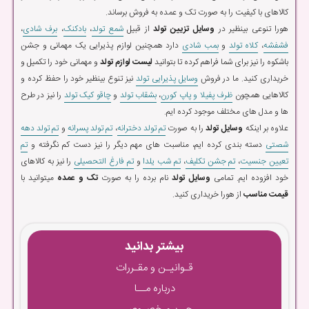
کالاهای با کیفیت را به صورت تک و عمده به فروش برساند.
هورا تنوعی بینظیر در
وسایل تزیین تولد
از قبیل
شمع تولد
،
بادکنک
،
برف شادی
،
فشفشه
،
کلاه تولد
و
بمب شادی
دارد همچنین لوازم پذیرایی یک مهمانی و جشن
باشکوه را نیز برای شما فراهم کرده تا بتوانید
لیست لوازم تولد
و مهمانی خود را تکمیل و
خریداری کنید. ما در فروش
وسایل پذیرایی تولد
نیز تنوع بینظیر خود را حفظ کرده و
کالاهایی همچون
ظرف پفیلا و پاپ کورن
،
بشقاب تولد
و
چاقو کیک تولد
را نیز در طرح
ها و مدل های مختلف موجود کرده ایم.
علاوه بر اینکه
وسایل تولد
را به صورت
تم تولد دخترانه
،
تم تولد پسرانه
و
تم تولد دهه
شصتی
دسته بندی کرده ایم، مناسبت های مهم دیگر را نیز دست کم نگرفته و
تم
تعیین جنسیت
،
تم جشن تکلیف
،
تم شب یلدا
و
تم فارغ التحصیلی
را نیز به کالاهای
خود افزوده ایم. تمامی
وسایل تولد
نام برده را به صورت
تک و عمده
میتوانید با
قیمت مناسب
از هورا خریداری کنید.
بیشتر بدانید
قـوانیـن و مقـررات
درباره مــا