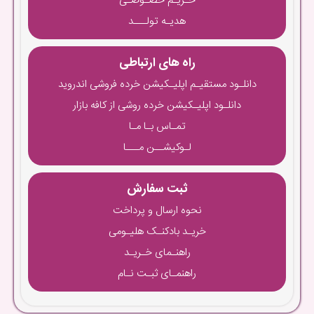
حـریـم خصـوصـی
هدیـه تولـــد
راه های ارتباطی
دانلـود مستقیـم اپلیـکیشن خرده فروشی اندروید
دانلـود اپلیـکیشن خرده روشی از کافه بازار
تمـاس بـا مـا
لـوکیشــن مـــا
ثبت سفارش
نحوه ارسال و پرداخت
خریـد بادکنـک هلیـومی
راهنـمای خـریـد
راهنمـای ثبـت نـام