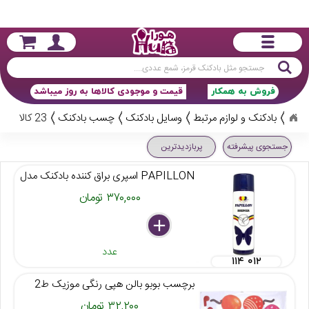
جستجو
فروش به همکار
قیمت و موجودی کالاها به روز میباشد
بادکنک و لوازم مرتبط
وسایل بادکنک
چسب بادکنک
23 کالا
جستجوی پیشرفته
پربازدیدترین
PAPILLON اسپری براق کننده بادکنک مدل
۳۷۰,۰۰۰ تومان
delete
remove
add
عدد
۱۱۴ ۰۱۲
برچسب بوبو بالن هپی رنگی موزیک ط2
۳۲,۲۰۰ تومان