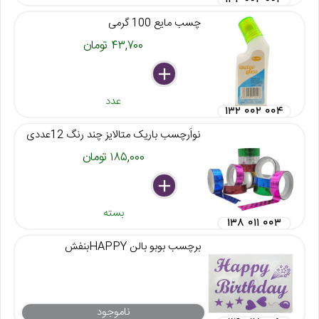
چسب مایع 100 گرمی
۴۳,۷۰۰ تومان
delete
remove
add
عدد
۱۳۲ ۰۰۲ ۰۰۴
نواَرچسب باریک متالایز چند رنگ 12عددی
۱۸۵,۰۰۰ تومان
delete
remove
add
بسته
۱۳۸ ۰۱۱ ۰۰۳
برچسب بوبو بالن HAPPYبنفش
ناموجود