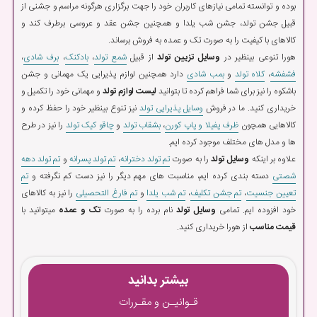
بوده و توانسته تمامی نیازهای کاربران خود را جهت برگزاری هرگونه مراسم و جشنی از
قبیل جشن تولد، جشن شب یلدا و همچنین جشن عقد و عروسی برطرف کند و
کالاهای با کیفیت را به صورت تک و عمده به فروش برساند.
هورا تنوعی بینظیر در
وسایل تزیین تولد
از قبیل
شمع تولد
،
بادکنک
،
برف شادی
،
فشفشه
،
کلاه تولد
و
بمب شادی
دارد همچنین لوازم پذیرایی یک مهمانی و جشن
باشکوه را نیز برای شما فراهم کرده تا بتوانید
لیست لوازم تولد
و مهمانی خود را تکمیل و
خریداری کنید. ما در فروش
وسایل پذیرایی تولد
نیز تنوع بینظیر خود را حفظ کرده و
کالاهایی همچون
ظرف پفیلا و پاپ کورن
،
بشقاب تولد
و
چاقو کیک تولد
را نیز در طرح
ها و مدل های مختلف موجود کرده ایم.
علاوه بر اینکه
وسایل تولد
را به صورت
تم تولد دخترانه
،
تم تولد پسرانه
و
تم تولد دهه
شصتی
دسته بندی کرده ایم، مناسبت های مهم دیگر را نیز دست کم نگرفته و
تم
تعیین جنسیت
،
تم جشن تکلیف
،
تم شب یلدا
و
تم فارغ التحصیلی
را نیز به کالاهای
خود افزوده ایم. تمامی
وسایل تولد
نام برده را به صورت
تک و عمده
میتوانید با
قیمت مناسب
از هورا خریداری کنید.
بیشتر بدانید
قـوانیـن و مقـررات