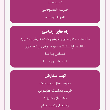
درباره مــا
حـریـم خصـوصـی
هدیـه تولـــد
راه های ارتباطی
دانلـود مستقیـم اپلیـکیشن خرده فروشی اندروید
دانلـود اپلیـکیشن خرده روشی از کافه بازار
تمـاس بـا مـا
لـوکیشــن مـــا
ثبت سفارش
نحوه ارسال و پرداخت
خریـد بادکنـک هلیـومی
راهنـمای خـریـد
راهنمـای ثبـت نـام