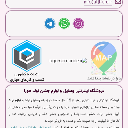
info(at)Hura.ir
فروشگاه اینترنتی وسایل و لوازم جشن تولد هورا
فروشگاه اینترنتی هورا دارای بیش از 15 سال سابقه در زمینه
وسایل تولد
و
لوازم تولد
بوده و توانسته تمامی نیازهای کاربران خود را جهت برگزاری هرگونه مراسم و جشنی از
قبیل جشن تولد، جشن شب یلدا و همچنین جشن عقد و عروسی برطرف کند و
کالاهای با کیفیت را به صورت تک و عمده به فروش برساند.
هورا تنوعی بینظیر در
وسایل تزیین تولد
از قبیل
شمع تولد
،
بادکنک
،
برف شادی
،