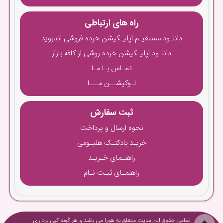
راه های ارتباطی
دانلـود مستقیـم اپلیـکیشن خرده فروشی اندروید
دانلـود اپلیـکیشن خرده روشی از کافه بازار
تمـاس بـا مـا
لـوکیشــن مـــا
ثبت سفارش
نحوه ارسال و پرداخت
خریـد بادکنـک هلیـومی
راهنـمای خـریـد
راهنمـای ثبـت نـام
تمامی حقوق این سایت متعلق به هورا می باشد و هر گونه کپی برداری