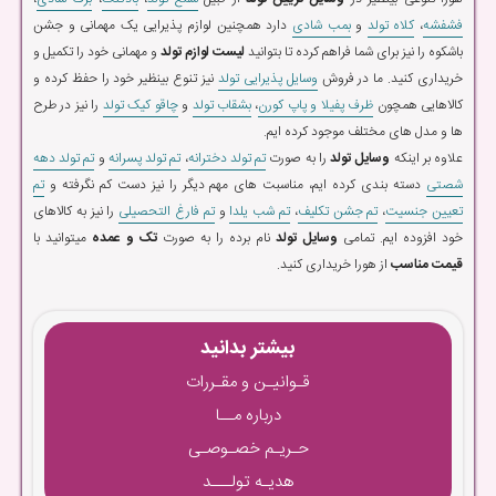
فشفشه
،
کلاه تولد
و
بمب شادی
دارد همچنین لوازم پذیرایی یک مهمانی و جشن
باشکوه را نیز برای شما فراهم کرده تا بتوانید
لیست لوازم تولد
و مهمانی خود را تکمیل و
خریداری کنید. ما در فروش
وسایل پذیرایی تولد
نیز تنوع بینظیر خود را حفظ کرده و
کالاهایی همچون
ظرف پفیلا و پاپ کورن
،
بشقاب تولد
و
چاقو کیک تولد
را نیز در طرح
ها و مدل های مختلف موجود کرده ایم.
علاوه بر اینکه
وسایل تولد
را به صورت
تم تولد دخترانه
،
تم تولد پسرانه
و
تم تولد دهه
شصتی
دسته بندی کرده ایم، مناسبت های مهم دیگر را نیز دست کم نگرفته و
تم
تعیین جنسیت
،
تم جشن تکلیف
،
تم شب یلدا
و
تم فارغ التحصیلی
را نیز به کالاهای
خود افزوده ایم. تمامی
وسایل تولد
نام برده را به صورت
تک و عمده
میتوانید با
قیمت مناسب
از هورا خریداری کنید.
بیشتر بدانید
قـوانیـن و مقـررات
درباره مــا
حـریـم خصـوصـی
هدیـه تولـــد