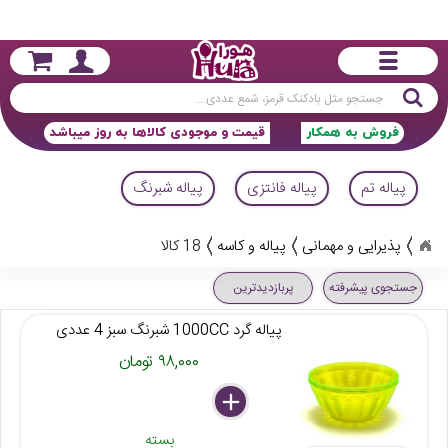
جستجو
فروش به همکار
قیمت و موجودی کالاها به روز میباشد
پیاله تم
پیاله فانتزی
پیاله شبرنگ
پذیرایی و مهمانی
پیاله و کاسه
18 کالا
جستجوی پیشرفته
پربازدیدترین
پیاله گرد 1000CC شبرنگ سبز 4 عددی
۹۸,۰۰۰ تومان
delete
remove
add
بسته