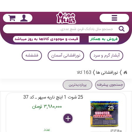
جستجو
فروش به همکار
قیمت و موجودی کالاها به روز میباشد
آبشار گرم و سرد
نورافشانی آسمان
فشفشه
نورافشانی ها
163 کالا
جستجوی پیشرفته
پربازدیدترین
25 شوت 1 اینچ ناریه سپهر ـ کد 37
۳,۹۸۰,۰۰۰ تومان
delete
remove
add
عدد