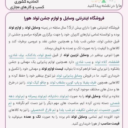
فروشگاه اینترنتی وسایل و لوازم جشن تولد هورا
فروشگاه اینترنتی هورا دارای بیش از 15 سال سابقه در زمینه
وسایل تولد
و
لوازم تولد
بوده و توانسته تمامی نیازهای کاربران خود را جهت برگزاری هرگونه مراسم و جشنی از
قبیل جشن تولد، جشن شب یلدا و همچنین جشن عقد و عروسی برطرف کند و
کالاهای با کیفیت را به صورت تک و عمده به فروش برساند.
هورا تنوعی بینظیر در
وسایل تزیین تولد
از قبیل
شمع تولد
،
بادکنک
،
برف شادی
،
فشفشه
،
کلاه تولد
و
بمب شادی
دارد همچنین لوازم پذیرایی یک مهمانی و جشن
باشکوه را نیز برای شما فراهم کرده تا بتوانید
لیست لوازم تولد
و مهمانی خود را تکمیل و
خریداری کنید. ما در فروش
وسایل پذیرایی تولد
نیز تنوع بینظیر خود را حفظ کرده و
کالاهایی همچون
ظرف پفیلا و پاپ کورن
،
بشقاب تولد
و
چاقو کیک تولد
را نیز در طرح
ها و مدل های مختلف موجود کرده ایم.
علاوه بر اینکه
وسایل تولد
را به صورت
تم تولد دخترانه
،
تم تولد پسرانه
و
تم تولد دهه
شصتی
دسته بندی کرده ایم، مناسبت های مهم دیگر را نیز دست کم نگرفته و
تم
تعیین جنسیت
،
تم جشن تکلیف
،
تم شب یلدا
و
تم فارغ التحصیلی
را نیز به کالاهای
خود افزوده ایم. تمامی
وسایل تولد
نام برده را به صورت
تک و عمده
میتوانید با
قیمت مناسب
از هورا خریداری کنید.