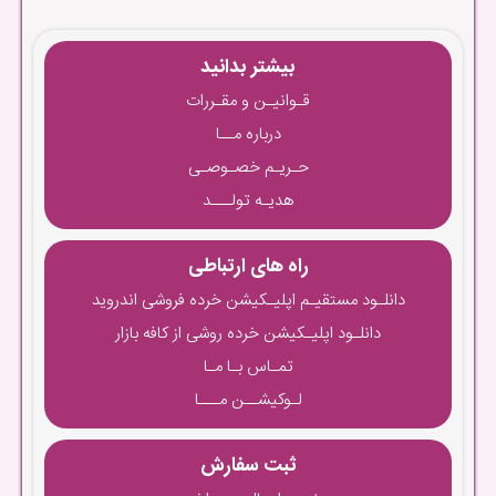
بیشتر بدانید
قـوانیـن و مقـررات
درباره مــا
حـریـم خصـوصـی
هدیـه تولـــد
راه های ارتباطی
دانلـود مستقیـم اپلیـکیشن خرده فروشی اندروید
دانلـود اپلیـکیشن خرده روشی از کافه بازار
تمـاس بـا مـا
لـوکیشــن مـــا
ثبت سفارش